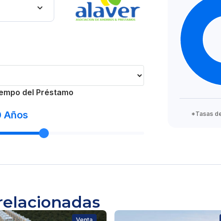
empo del Préstamo
0
Años
*Tasas de 
relacionadas
Venta