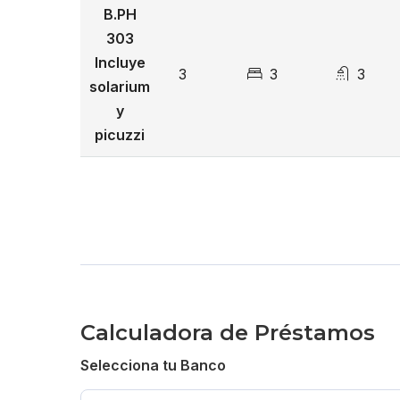
B.PH
LEY DE CONFOTUR
303
Incluye
3
3
3
Entrega para Diciembre 2026
solarium
y
Reserva con US$ 5,000
picuzzi
Completar 20% al momento de la firma del co
40% durante la construcción
40% a la firma
Desde US$ 239,000
Calculadora de Préstamos
Selecciona tu Banco