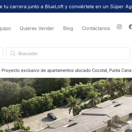
 tu carrera junto a BlueLoft y conviértete en un Súper Ag
quipo
Quieres Vender
Blog
Contáctanos
 – Proyecto exclusivo de apartamentos ubicado Cocotal, Punta Cana