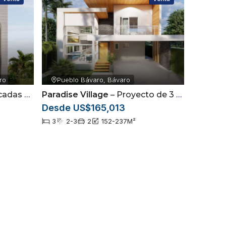
ro
Pueblo Bávaro, Bávaro
own, Punta Cana
Paradise Village
– Proyecto de 3 modelos de villas en Punta Cana
Desde US$165,013
3
2-3
2
152-237
M²