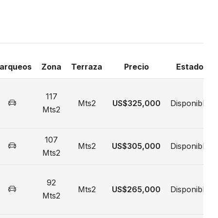
se en tarifa local publicada.
arqueos
Zona
Terraza
Precio
Estado
oleibol) sin costo, en horario de (8:00
117
Mts2
US$325,000
Disponible
Mts2
ibe Tropical.
Fuego del Hotel Paradisus Palma Real.
107
Mts2
US$305,000
Disponible
Mts2
2 Hab. USD$150.00 y 3 Hab.
92
Mts2
US$265,000
Disponible
Mts2
ento de $50.00 que puede variar al