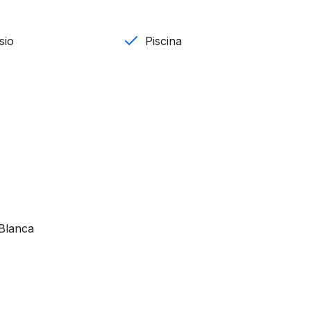
sio
Piscina
nevera
mo en sala de estar
 Blanca