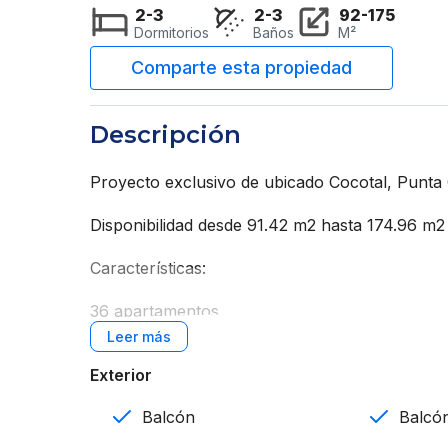
2-3
2-3
92-175
Dormitorios
Baños
M²
Descripción
Proyecto exclusivo de ubicado Cocotal, Punta
Disponibilidad desde 91.42 m2 hasta 174.96 m
Características:
36 apartamentos
3 edificios de 3 niveles
Exterior
2, 3 y 4 habitaciones
Balcón
Balcón
2 y 3 baños