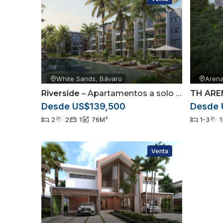
White Sands, Bávaro
Arena
Riverside
– Apartamentos a solo 3 minutos de la playa de White Sands Punta Cana
TH ARE
Desde US$139,500
Desde 
2
2
1
76
M²
1-3
1
Venta