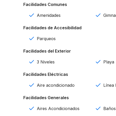
Facilidades Comunes
2 parqueos por apartamento
Amenidades
Gimna
Balcón aterrazado
Facilidades de Accesibilidad
Solarium para algunas unidades
Parqueos
Estufa eléctrica empotrada, horno, extractor, 
Facilidades del Exterior
Aires acondicionados tanto en habitaciones co
3 Niveles
Playa
A 9 minutos de la playa
Facilidades Eléctricas
Amenidades:
Aire acondicionado
Línea
Vista al campo de golf
Facilidades Generales
Piscina
Aires Acondicionados
Baños
Zona BBQ