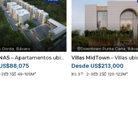
 Gorda, Bávaro
Downtown Punta Cana, Báva
NAS
– Apartamentos ubicados en Arena Gorda, Punta Cana
Villas MidTown
– Villas ubicadas en Downt
US$88,075
Desde US$213,000
-2
1
49-105
M²
3
2-3
2
120-122
M²