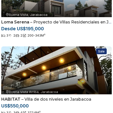
Buena Vista, Jarabacoa
Loma Serena
– Proyecto de Villas Residenciales en Jarabacoa
Desde US$195,000
3
2
2
200-343
M²
Sale
Buena Vista Arriba, Jarabacoa
HABITAT
– Villa de dos niveles en Jarabacoa
US$550,000
3
3
4
372.6
M²