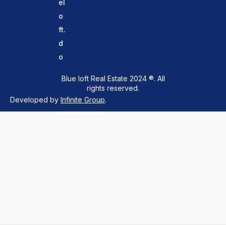
el
o
ft.
d
o
Blue loft Real Estate 2024 ®. All
rights reserved.
Developed by
Infinite Group
.