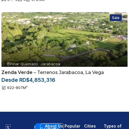
Sale
Pinar Quemado, Jarabacoa
Zenda Verde
– Terrenos Jarabacoa, La Vega
Desde RD$4,853,316
622-807
M²
About Us
Popular
Cities
Types of
8