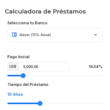
Calculadora de Préstamos
From US$ 33,823
Selecciona tu Banco
Pago Inicial
14.54%
US$
Tiempo del Préstamo
10
Años