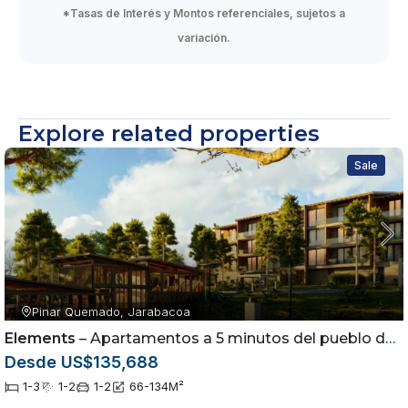
*Tasas de Interés y Montos referenciales, sujetos a
variación.
Explore related properties
Sale
Pinar Quemado, Jarabacoa
Elements
– Apartamentos a 5 minutos del pueblo de Jarabacoa
Desde US$135,688
1-3
1-2
1-2
66-134
M²