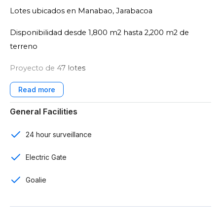
Lotes ubicados en Manabao, Jarabacoa
Disponibilidad desde 1,800 m2 hasta 2,200 m2 de
terreno
Proyecto de 47 lotes
Control de acceso con garita
General Facilities
Calles afirmados
Tendido eléctrico
24 hour surveillance
Permisología al día
Electric Gate
20% firma de contrato
Goalie
60% cuotas mensuales o trimestrales a 8 meses
20% contra entrega