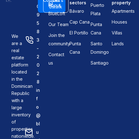
Contact
Let's
sectors
property
About
Puerto
0
us
talk
Bávaro
Apartments
BlueLoft
Plata
9
Cap Cana
Houses
5
Our Team
Punta
8
El Portillo
Cana
Villas
Join the
We
3
are a
community
Punta
Santo
Lands
-
real
Cana
Domingo
Contact
2
estate
us
Santiago
platform
0
located
2
in the
8
Dominican
in
Republic
f
with a
o
large
inventory
@
of
bl
properties
u
nationwide.