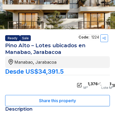
Code:
1224
Ready
Sale
Pino Alto – Lotes ubicados en
Manabao, Jarabacoa
Manabao
,
Jarabacoa
Desde US$34,391.5
1,376-11,003
1
M²
Lote M²
Description