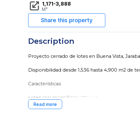
1,171-3,888
M²
Description
Proyecto cerrado de lotes en Buena Vista, Jarab
Disponibilidad desde 1,536 hasta 4,900 m2 de te
Características:
Lotes con magníficas vistas a las montañas y bos
Abundante vegetación y entorno de exuberante 
Amplia área verde con frutales, aromáticas y flore
A solo 12 minutos del pueblo.