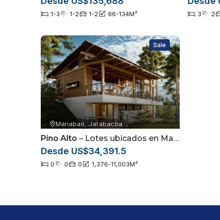
Desde US$135,688
Desde 
Balcón
1-3
1-2
1-2
66-134
M²
3
2
Jacuzzi de 50 m2
Sale
Tiempo de construcción de 6 a 8 meses dependi
Manabao, Jarabacoa
Pino Alto
– Lotes ubicados en Manabao, Jarabacoa
Desde US$34,391.5
0
0
0
1,376-11,003
M²