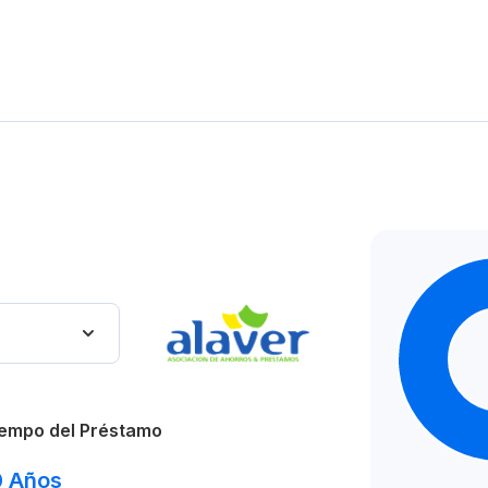
viendas con varios diseños a elegir.
ctricidad, agua potable y buena señal telefónica.
empo del Préstamo
0
Años