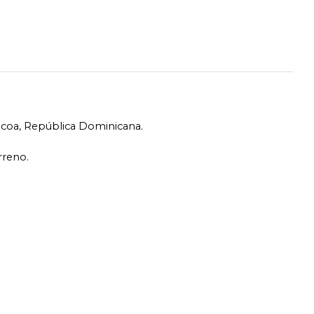
acoa, República Dominicana.
rreno.
que natural.
naturaleza circundante.
s.