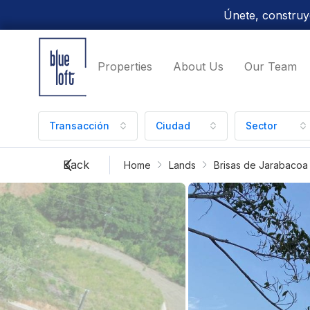
Únete, construye
Properties
About Us
Our Team
Transacción
Ciudad
Sector
Back
Home
Lands
Brisas de Jarabacoa 