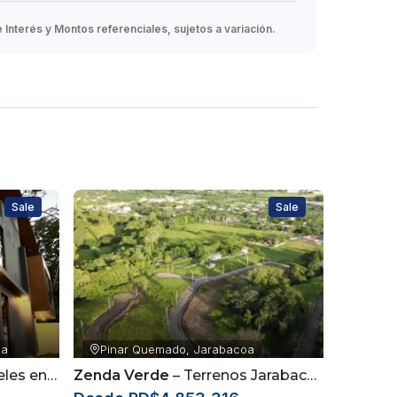
Interés y Montos referenciales, sujetos a variación.
Sale
Sale
oa
Pinar Quemado, Jarabacoa
 Jarabacoa
Zenda Verde
– Terrenos Jarabacoa, La Vega