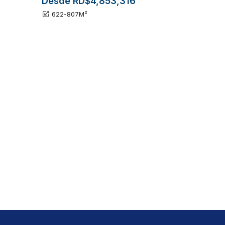
Desde RD$4,853,316
622-807
M²