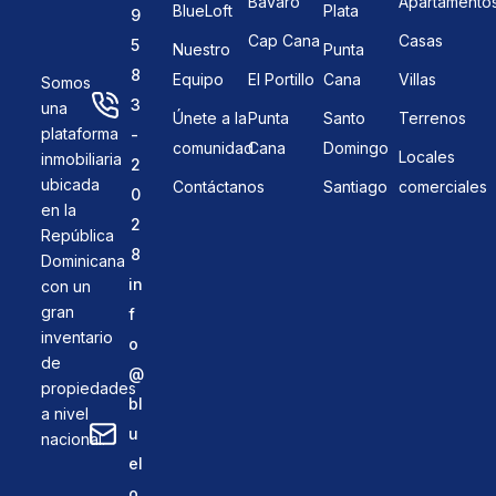
Bávaro
Apartamento
BlueLoft
Plata
9
Cap Cana
Casas
5
Nuestro
Punta
8
Equipo
El Portillo
Cana
Villas
Somos
3
una
Únete a la
Punta
Santo
Terrenos
plataforma
-
comunidad
Cana
Domingo
Locales
inmobiliaria
2
ubicada
Contáctanos
Santiago
comerciales
0
en la
2
República
8
Dominicana
in
con un
gran
f
inventario
o
de
@
propiedades
bl
a nivel
u
nacional.
el
o