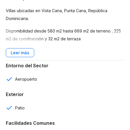
Villas ubicadas en Vista Cana, Punta Cana, República
Dominicana.
Disponibilidad desde 580 m2 hasta 669 m2 de terreno , 225
m2 de construcción y 32 m2 de terraza
Características:
2 niveles.
Entorno del Sector
4 habitaciones.
Aeropuerto
4 baños.
Exterior
Habitación de servicio con su baño.
Patio
Baño de visitas.
Facilidades Comunes
4 parqueos (2 techados y 2 destechados).