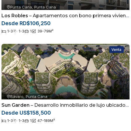
Punta Cana, Punta Cana
Los Robles
– Apartamentos con bono primera vivienda ubicados en el sector de Arena Gorda, Punta Cana
Desde RD$106,250
1-3
1-3
1
39-79
M²
Venta
Bávaro, Punta Cana
Sun Garden
– Desarrollo inmobiliario de lujo ubicado en Cabeza de Toro, Punta Cana
Desde US$158,500
1-3
1-3
1
47-189
M²