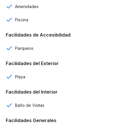
Amenidades
Sala.
Piscina
Estar familiar.
Comedor.
Facilidades de Accesibilidad
Cocina.
Parqueos
Desayunador.
Facilidades del Exterior
Terraza exterior.
Playa
Patio.
Facilidades del Interior
A 10 minutos del aeropuerto.
Baño de Visitas
Terminación:
Ventanas en Aluminio P40.
Facilidades Generales