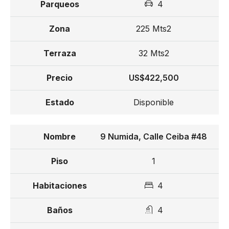
4
225 Mts2
32 Mts2
US$422,500
Disponible
9 Numida, Calle Ceiba #48
1
4
4