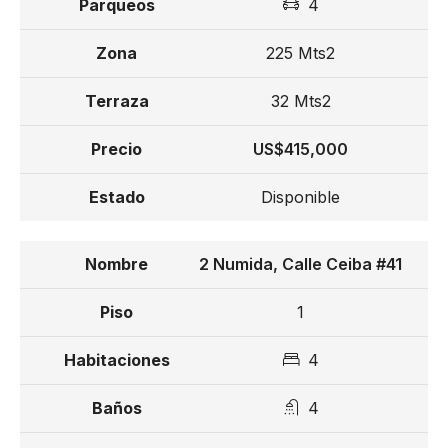
4
Reserva de US$5,000
225 Mts2
Separación de 10% en 30 días
32 Mts2
30% durante construcción
US$415,000
60% contra entrega
Disponible
Entrega 16 meses luego de la separación
Precio de US$ 400,000
2 Numida, Calle Ceiba #41
1
4
4