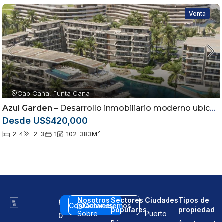
Venta
Cap Cana, Punta Cana
Azul Garden
– Desarrollo inmobiliario moderno ubicado en Cap Cana, Punta Cana
Desde US$420,000
2-4
2-3
1
102-383
M²
Nosotros
Sectores
Ciudades
Tipos de
8
Contáctanos
Conversemos
populares
propiedad
Sobre
Puerto
0