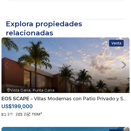
Explora propiedades
relacionadas
Venta
Vista Cana, Punta Cana
EOS SCAPE
– Villas Modernas con Patio Privado y Smart Home en Vistacana
US$199,000
2
2
2
110
M²