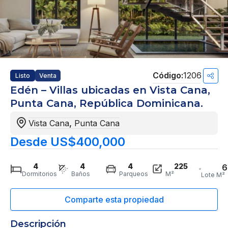
1206
Listo
Venta
Edén – Villas ubicadas en Vista Cana,
Punta Cana, República Dominicana.
Vista Cana
,
Punta Cana
Desde US$400,000
4
4
4
225
6
Dormitorios
Baños
Parqueos
M²
Lote M²
Descripción