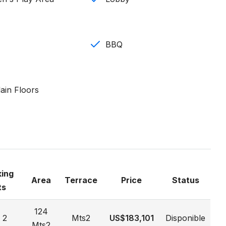
BBQ
ain Floors
actor y aire acondicionado inverter en habitación
king
Area
Terrace
Price
Status
ts
124
2
Mts2
US$183,101
Disponible
Mts2