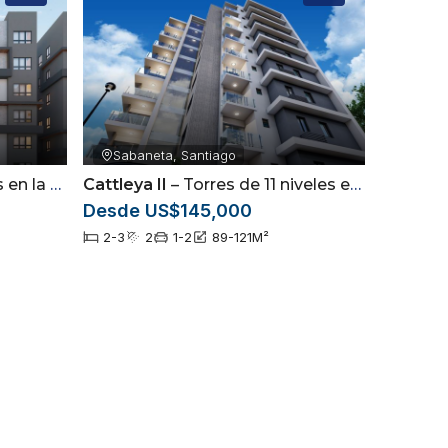
Sabaneta, Santiago
a, Santiago
Cattleya II
– Torres de 11 niveles en Sabaneta, Santiago
Desde US$145,000
2-3
2
1-2
89-121
M²