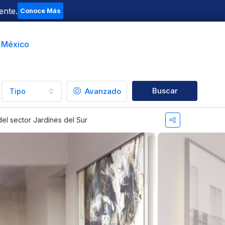
ente.
Conoce Más
t México
Buscar
Avanzado
Tipo
l sector Jardínes del Sur