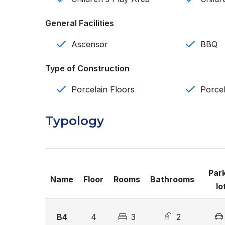
Proyecto de 28 apartamentos
General Facilities
3 rooms
Ascensor
BBQ
2 baños
Type of Construction
Baño de visitas
Porcelain Floors
Porcel
2 parqueos
Parkings de visitas
Typology
Línea blanca incluida (nevera, estufa, horno, extr
principal)
Par
Sala
Name
Floor
Rooms
Bathrooms
lo
Comedor
B4
4
3
2
Cocina