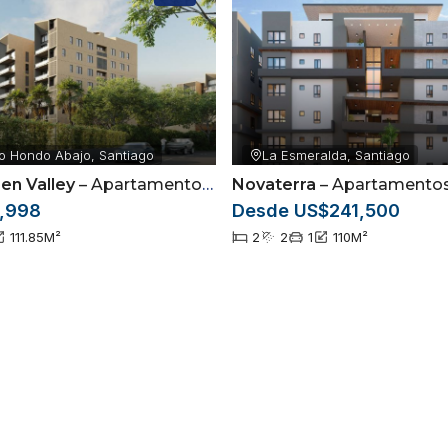
22
o Hondo Abajo, Santiago
La Esmeralda, Santiago
en Valley
– Apartamentos ubicados en Arroyo Hondo Abajo, Santiago de los Caballeros
Novaterra
– Apartamentos en la Esmerald
,998
Desde US$241,500
111.85
M²
2
2
1
110
M²