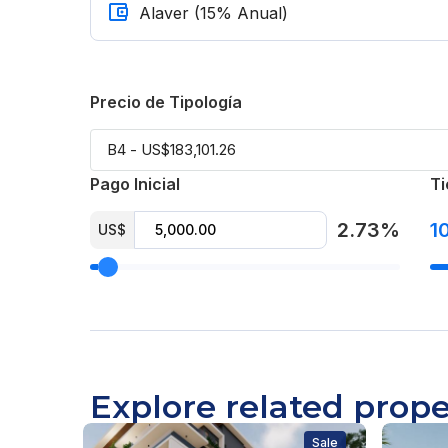
Área social
Gimnasio equipado
Precio de Tipología
BBQ
Área infantil
Pago Inicial
Ti
Recepción climatizado y completamente amue
2.73%
1
US$
Terminación:
Madera preciosa
Piso en porcelanato
Grifería de gama alta
Explore related prope
Separación de US$ 5,000
Sale