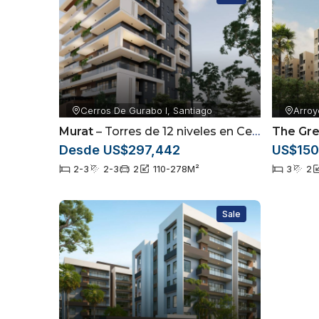
10% a completar al inicio de la obra – Octubre 20
40% durante el proceso de construcción
50% contra entrega
Entrega Finales de 2024
Cerros De Gurabo I, Santiago
Arroy
Murat
– Torres de 12 niveles en Cerros de Gurabo, Santiago
The Gre
Precios desde US$ 180,601.26
Desde US$297,442
US$150
2-3
2-3
2
110-278
M²
3
2
Sale