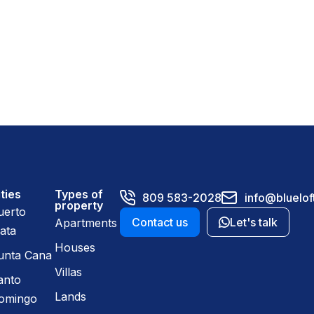
ties
Types of
809 583-2028
info@bluelof
property
uerto
Contact us
Let's talk
Apartments
ata
Houses
unta Cana
Villas
anto
Lands
omingo