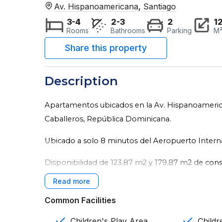
Av. Hispanoamericana
,
Santiago
3-4
2-3
2
1
Rooms
Bathrooms
Parking
M
Description
Apartamentos ubicados en la Av. Hispanoamerican
Caballeros, República Dominicana.
Ubicado a solo 8 minutos del Aeropuerto Interna
Disponibilidad de 123.87 m2 y 179.87 m2 de cons
Características:
Common Facilities
Torres de 8 niveles
Children's Play Area
Childr