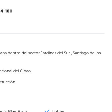
24-180
²
a dentro del sector Jardínes del Sur , Santiago de los
cional del Cibao.
trucción.
en's Play Area
Lobby