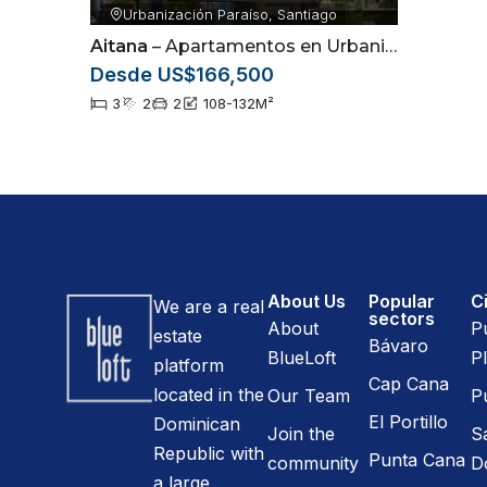
Urbanización Paraíso, Santiago
Aitana
– Apartamentos en Urbanización Paraíso, Santiago
Desde US$166,500
3
2
2
108-132
M²
About Us
Popular
Ci
We are a real
sectors
About
P
estate
Bávaro
BlueLoft
Pl
platform
Cap Cana
located in the
Our Team
P
El Portillo
Dominican
Join the
S
Republic with
Punta Cana
community
D
a large