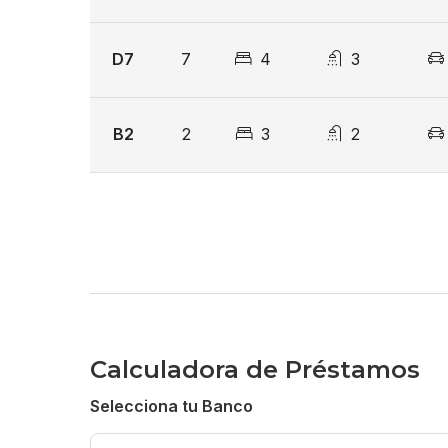
Balcón
D7
7
4
3
Àrea de lavado
Ascensores
B2
2
3
2
Cisterna
Instalación de alarma inalámbrica dentro de ap
Complejo cerrado
Seguridad 24 horas
Control de acceso
Calculadora de Préstamos
Sistema de cámaras de seguridad
Selecciona tu Banco
Amenidades: