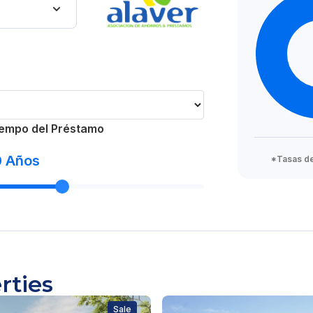
empo del Préstamo
blado
0
Años
*Tasas de 
rties
Sale