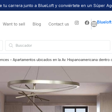
 tu carrera junto a BlueLoft y conviértete en un Súper Ag
Bluelof
Want to sell
Blog
Contact us
nces – Apartamentos ubicados en la Av. Hispanoamericana dentro de