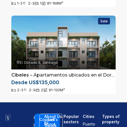
1-3
2-3
1
81-168
M²
Sale
El Dorado Ii, Santiago
Cibeles
– Apartamentos ubicados en el Dorado 2, Santiago de los Caballeros
Desde US$135,000
2-3
2-3
2
91-120
M²
About Us
Popular
Cities
Types of
8
Contact
Let's
sectors
property
About
Puerto
0
us
talk