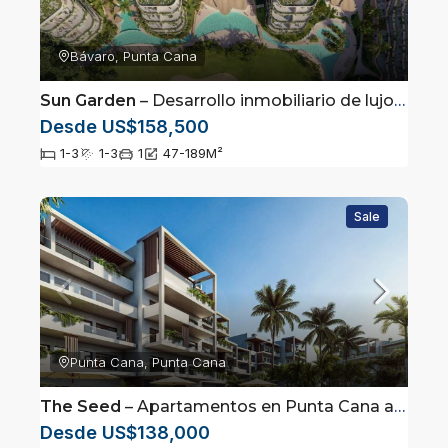
Bávaro, Punta Cana
Sun Garden
– Desarrollo inmobiliario de lujo ubicado en Cabeza de Toro, Punta Cana
Desde US$158,500
1-3
1-3
1
47-189
M²
Sale
Punta Cana, Punta Cana
The Seed
– Apartamentos en Punta Cana a pasos de Coco Bongo
Desde US$138,000