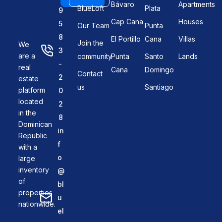
Bávaro
Apartments
BlueLoft
Plata
9
Cap Cana
Houses
5
Our Team
Punta
8
El Portillo
Cana
Villas
Join the
We
3
are a
community
Punta
Santo
Lands
-
real
Cana
Domingo
Contact
2
estate
us
Santiago
platform
0
located
2
in the
8
Dominican
in
Republic
f
with a
o
large
inventory
@
of
bl
properties
u
nationwide.
el