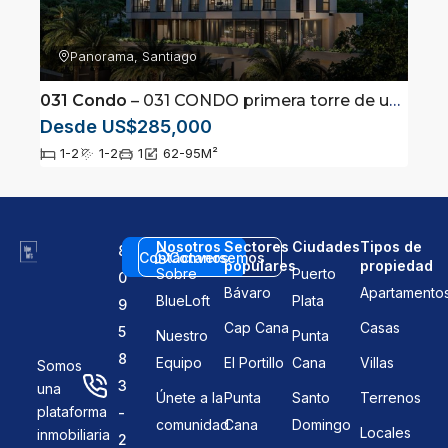
Panorama, Santiago
031 Condo
– 031 CONDO primera torre de uso mixto en Santiago
Desde US$285,000
1-2
1-2
1
62-95
M²
Nosotros
Sectores
Ciudades
Tipos de
8
Contáctanos
Conversemos
populares
propiedad
Sobre
Puerto
0
Bávaro
Apartamento
BlueLoft
Plata
9
Cap Cana
Casas
5
Nuestro
Punta
8
Equipo
El Portillo
Cana
Villas
Somos
3
una
Únete a la
Punta
Santo
Terrenos
plataforma
-
comunidad
Cana
Domingo
Locales
inmobiliaria
2