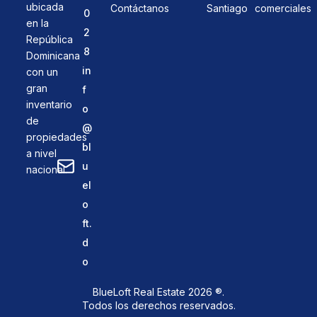
ubicada
Contáctanos
Santiago
comerciales
0
en la
2
República
8
Dominicana
in
con un
gran
f
inventario
o
de
@
propiedades
bl
a nivel
u
nacional.
el
o
ft.
d
o
BlueLoft Real Estate 2026 ®.
Todos los derechos reservados.