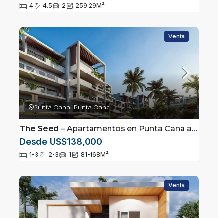
4
4.5
2
259.29
M²
Venta
Punta Cana, Punta Cana
The Seed
– Apartamentos en Punta Cana a pasos de Coco Bongo
Desde US$138,000
1-3
2-3
1
81-168
M²
Venta