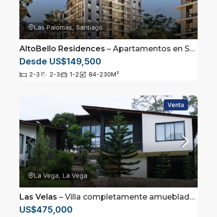
Las Palomas, Santiago
AltoBello Residences
– Apartamentos en Santiago con Exclusivas Amenidades
Desde US$149,500
2-3
2-3
1-2
84-230
M²
Venta
La Vega, La Vega
Las Velas
– Villa completamente amueblada a solo 2 minutos de restaurante Alta Vista
US$475,000