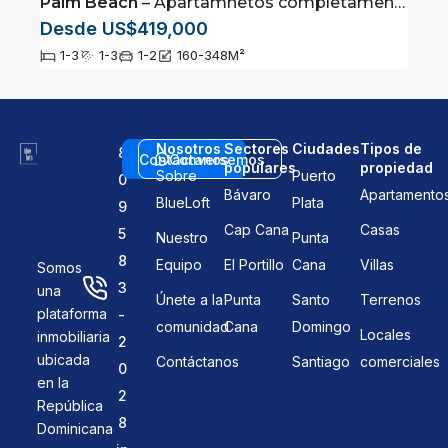
Palm Beach
– Apartamnetos completamente amueblados en Cap Cana
Desde US$419,000
1-3
1-3
1-2
160-348
M²
Nosotros
Sectores
Ciudades
Tipos de
8
Contáctanos
Conversemos
populares
propiedad
Sobre
Puerto
0
Bávaro
Apartamento
BlueLoft
Plata
9
Cap Cana
Casas
5
Nuestro
Punta
8
Equipo
El Portillo
Cana
Villas
Somos
3
una
Únete a la
Punta
Santo
Terrenos
plataforma
-
comunidad
Cana
Domingo
Locales
inmobiliaria
2
ubicada
Contáctanos
Santiago
comerciales
0
en la
2
República
8
Dominicana