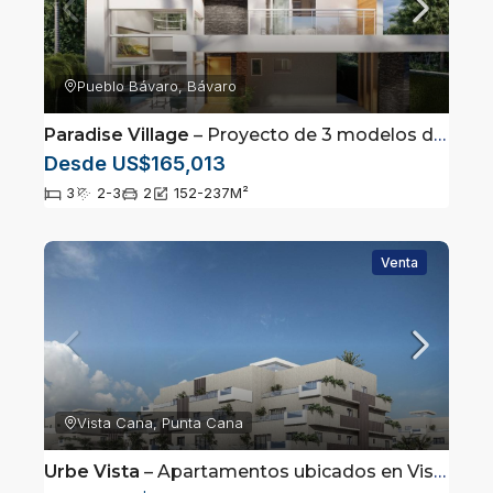
Pueblo Bávaro, Bávaro
Paradise Village
– Proyecto de 3 modelos de villas en Punta Cana
Desde US$165,013
3
2-3
2
152-237
M²
Venta
Vista Cana, Punta Cana
Urbe Vista
– Apartamentos ubicados en Vista Cana, Punta Cana.