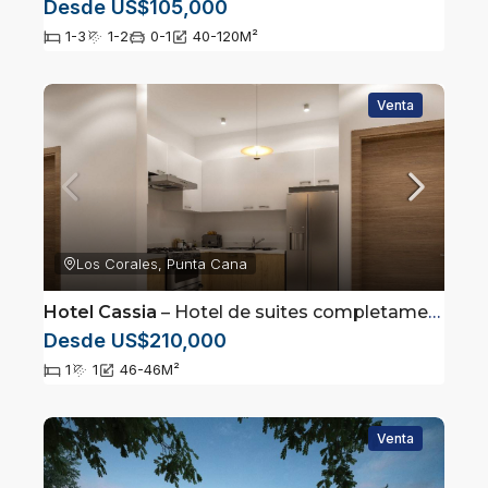
Desde US$105,000
1-3
1-2
0-1
40-120
M²
Venta
Los Corales, Punta Cana
Hotel Cassia
– Hotel de suites completamente amuebladas ubicadas en Los Corales, Punta Cana
Desde US$210,000
1
1
46-46
M²
Venta