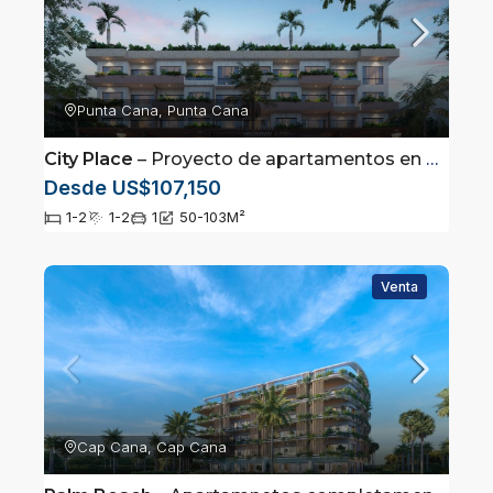
Punta Cana, Punta Cana
City Place
– Proyecto de apartamentos en Downtown Punta Cana con Locales Comerciales
Desde US$107,150
1-2
1-2
1
50-103
M²
Venta
Cap Cana, Cap Cana