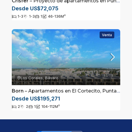
Crisfer
– Proyecto de apartamentos en Punta Cana, Rep. Dom.
Desde US$72,075
1-3
1-3
1
46-136
M²
Venta
Los Corales, Bávaro
Born
– Apartamentos en El Cortecito, Punta Cana.
Desde US$195,271
2
2
1
104-112
M²