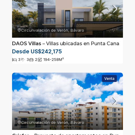
Circunvalación de Verón, Bávaro
DAOS Villas
– Villas ubicadas en Punta Cana
Desde US$242,175
3
3
2
194-258
M²
Venta
Circunvalación de Verón, Bávaro