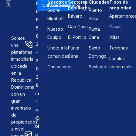
Nosotros
Sectores
Ciudades
Tipos de
8
Contáctanos
Conversemos
populares
propiedad
Sobre
Puerto
0
Bávaro
Apartamento
BlueLoft
Plata
9
Cap Cana
Casas
5
Nuestro
Punta
8
Equipo
El Portillo
Cana
Villas
Somos
3
una
Únete a la
Punta
Santo
Terrenos
plataforma
-
comunidad
Cana
Domingo
Locales
inmobiliaria
2
ubicada
Contáctanos
Santiago
comerciales
0
en la
2
República
8
Dominicana
in
con un
gran
f
inventario
o
de
@
propiedades
bl
a nivel
u
nacional.