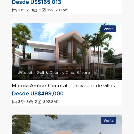
Desde US$165,013
3
2-3
2
152-237
M²
Venta
Cocotal Golf & Country Club, Bávaro
Mirada Ambar Cocotal
– Proyecto de villas exclusivas en Cocotal, Punta Cana
Desde US$499,000
3
3
2
302.8
M²
Venta