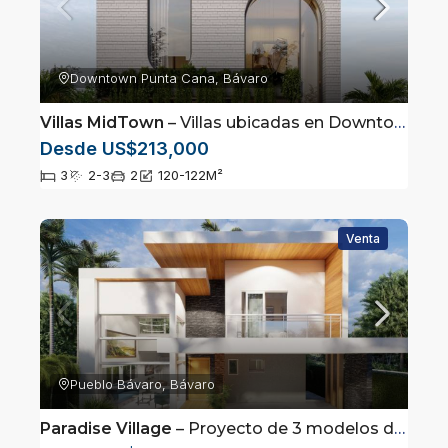
Downtown Punta Cana, Bávaro
Villas MidTown
– Villas ubicadas en Downtown, Punta Cana
Desde US$213,000
3
2-3
2
120-122
M²
Venta
Pueblo Bávaro, Bávaro
Paradise Village
– Proyecto de 3 modelos de villas en Punta Cana