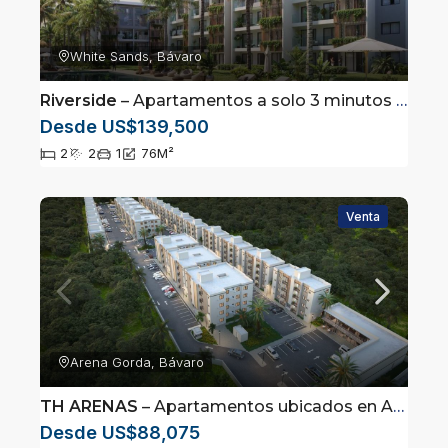
White Sands, Bávaro
Riverside
– Apartamentos a solo 3 minutos de la playa de White Sands Punta Cana
Desde US$139,500
2
2
1
76
M²
Venta
Arena Gorda, Bávaro
TH ARENAS
– Apartamentos ubicados en Arena Gorda, Punta Cana
Desde US$88,075