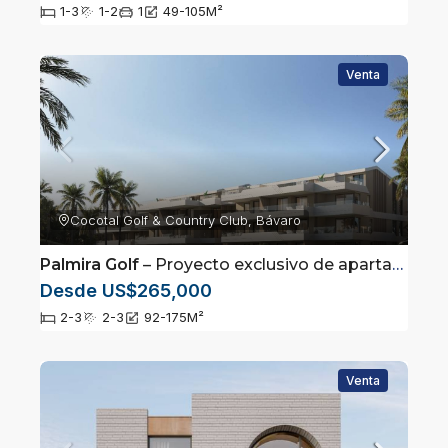
1-3
1-2
1
49-105
M²
Venta
Cocotal Golf & Country Club, Bávaro
Palmira Golf
– Proyecto exclusivo de apartamentos ubicado Cocotal, Punta Cana
Desde US$265,000
2-3
2-3
92-175
M²
Venta