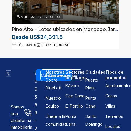
Manabao, Jarabacoa
Pino Alto
– Lotes ubicados en Manabao, Jarabacoa
Desde US$34,391.5
0
0
0
1,376-11,003
M²
Nosotros
Sectores
Ciudades
Tipos de
8
Contáctanos
Conversemos
populares
propiedad
Sobre
Puerto
0
Bávaro
Apartamento
BlueLoft
Plata
9
Cap Cana
Casas
5
Nuestro
Punta
8
Equipo
El Portillo
Cana
Villas
Somos
3
una
Únete a la
Punta
Santo
Terrenos
plataforma
-
comunidad
Cana
Domingo
Locales
inmobiliaria
2