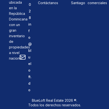
ubicada
Contáctanos
Santiago
comerciales
0
en la
2
República
8
Dominicana
in
con un
gran
f
inventario
o
de
@
propiedades
bl
a nivel
u
nacional.
el
o
ft.
d
o
BlueLoft Real Estate 2026 ®.
Todos los derechos reservados.