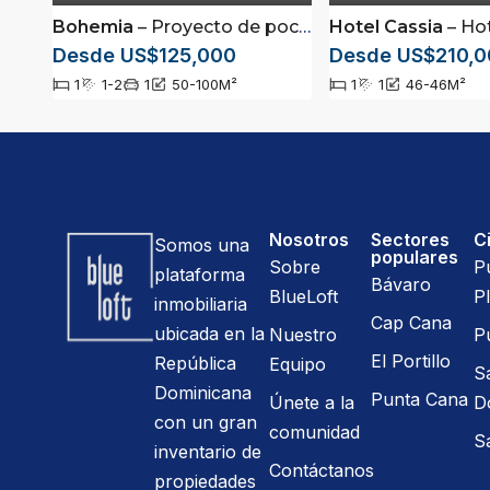
Bohemia
– Proyecto de pocas unidades totalmente amueblado ubicado en Los Corales, Punta Cana
Hotel Cassia
– Hotel de suites completame
Desde US$125,000
Desde US$210,0
1
1-2
1
50-100
M²
1
1
46-46
M²
Nosotros
Sectores
C
Somos una
populares
Sobre
P
plataforma
Bávaro
BlueLoft
Pl
inmobiliaria
Cap Cana
ubicada en la
Nuestro
P
El Portillo
República
Equipo
S
Dominicana
Punta Cana
Únete a la
D
con un gran
comunidad
S
inventario de
Contáctanos
propiedades