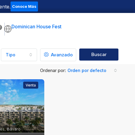
ente.
Conoce Más
Dominican House Fest
Buscar
Avanzado
Tipo
Ordenar por:
Orden por defecto
Venta
les, Bávaro