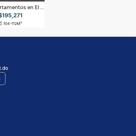
tos en El Cortecito, Punta Cana.
$195,271
104-112
M²
t.do
s