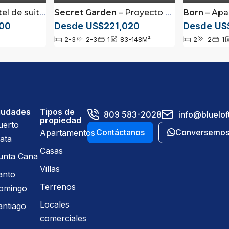
nte amuebladas ubicadas en Los Corales, Punta Cana
Secret Garden
– Proyecto de apartamentos ubicado en Los Corales, Bávaro, Punta Cana
Born
– Apartamen
00
Desde US$221,020
Desde US
2-3
2-3
1
83-148
M²
2
2
1
iudades
Tipos de
809 583-2028
info@bluelof
propiedad
uerto
Contáctanos
Conversemo
Apartamentos
ata
Casas
unta Cana
Villas
anto
Terrenos
omingo
Locales
antiago
comerciales