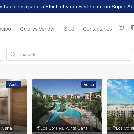
 tu carrera junto a BlueLoft y conviértete en un Súper Ag
quipo
Quieres Vender
Blog
Contáctanos
Venta
Venta
a Cana
Los Corales, Punta Cana
Los Cora