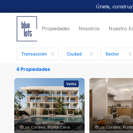
Únete, construye
Propiedades
Nosotros
Nuestro E
Transacción
Ciudad
Sector
4 Propiedades
Venta
Los Corales, Punta Cana
Los Corales, Punt