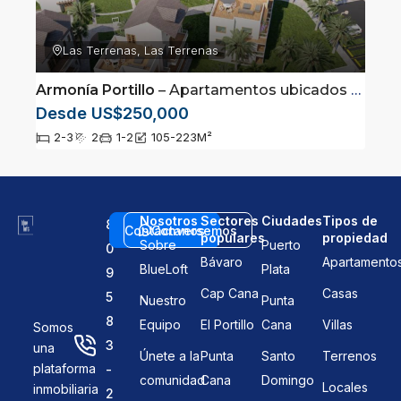
Las Terrenas, Las Terrenas
Armonía Portillo
– Apartamentos ubicados en las terrenas Samaná
Desde US$250,000
2-3
2
1-2
105-223
M²
Nosotros
Sectores
Ciudades
Tipos de
8
Contáctanos
Conversemos
populares
propiedad
Sobre
Puerto
0
Bávaro
Apartamento
BlueLoft
Plata
9
Cap Cana
Casas
5
Nuestro
Punta
8
Equipo
El Portillo
Cana
Villas
Somos
3
una
Únete a la
Punta
Santo
Terrenos
plataforma
-
comunidad
Cana
Domingo
Locales
inmobiliaria
2