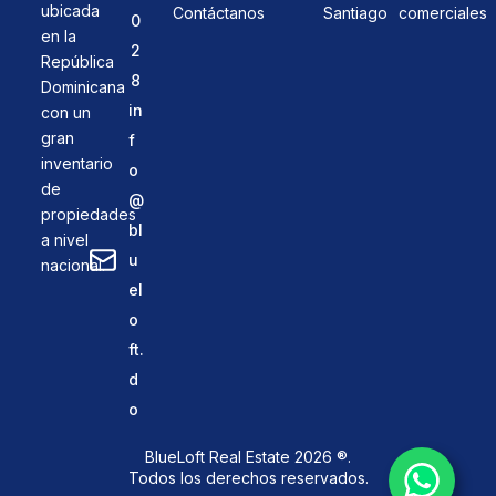
ubicada
Contáctanos
Santiago
comerciales
0
en la
2
República
8
Dominicana
in
con un
gran
f
inventario
o
de
@
propiedades
bl
a nivel
u
nacional.
el
o
ft.
d
o
BlueLoft Real Estate 2026 ®.
Todos los derechos reservados.