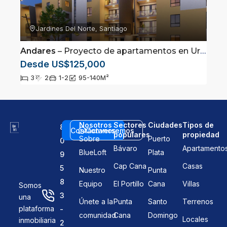
Jardines Del Norte, Santiago
Andares
– Proyecto de apartamentos en Urbanización Jardines del Norte, Santiago
Desde US$125,000
3
2
1-2
95-140
M²
Nosotros
Sectores
Ciudades
Tipos de
8
Contáctanos
Conversemos
populares
propiedad
Sobre
Puerto
0
Bávaro
Apartamento
BlueLoft
Plata
9
Cap Cana
Casas
5
Nuestro
Punta
8
Equipo
El Portillo
Cana
Villas
Somos
3
una
Únete a la
Punta
Santo
Terrenos
plataforma
-
comunidad
Cana
Domingo
Locales
inmobiliaria
2