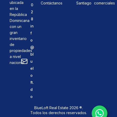
ubicada
Contáctanos
Santiago
comerciales
0
en la
2
República
8
Dominicana
in
con un
gran
f
inventario
o
de
@
propiedades
bl
a nivel
u
nacional.
el
o
ft.
d
o
BlueLoft Real Estate 2026 ®.
Todos los derechos reservados.