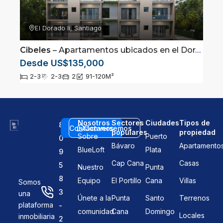
El Dorado Ii, Santiago
Cibeles
– Apartamentos ubicados en el Dorado 2, Santiago de los Caballeros
Desde US$135,000
2-3
2-3
2
91-120
M²
Nosotros
Sectores
Ciudades
Tipos de
8
Contáctanos
Conversemos
populares
propiedad
Sobre
Puerto
0
Bávaro
Apartamento
BlueLoft
Plata
9
Cap Cana
Casas
5
Nuestro
Punta
8
Equipo
El Portillo
Cana
Villas
Somos
3
una
Únete a la
Punta
Santo
Terrenos
plataforma
-
comunidad
Cana
Domingo
Locales
inmobiliaria
2