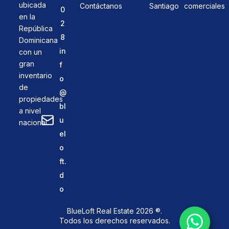
ubicada
Contáctanos
Santiago
comerciales
0
en la
2
República
8
Dominicana
in
con un
gran
f
inventario
o
de
@
propiedades
bl
a nivel
u
nacional.
el
o
ft.
d
o
BlueLoft Real Estate 2026 ®.
Todos los derechos reservados.