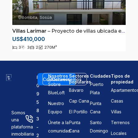
Bombita, Sosúa
Villas Larimar
– Proyecto de villas ubicada en la comunidad cerrada de Perla Marina, Puerto Plata
US$410,000
3
3
2
270
M²
Nosotros
Sectores
Ciudades
Tipos de
8
Contáctanos
Conversemos
populares
propiedad
Sobre
Puerto
0
Bávaro
Apartamento
BlueLoft
Plata
9
Cap Cana
Casas
5
Nuestro
Punta
8
Equipo
El Portillo
Cana
Villas
Somos
3
una
Únete a la
Punta
Santo
Terrenos
plataforma
-
comunidad
Cana
Domingo
Locales
inmobiliaria
2