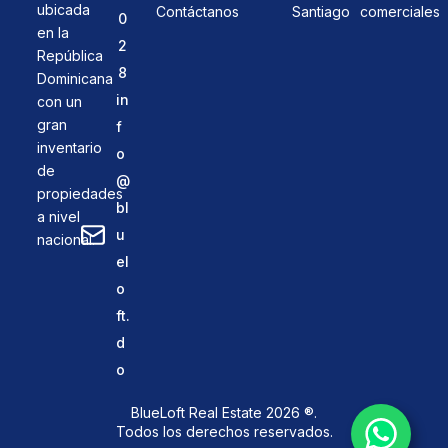
ubicada
Contáctanos
Santiago
comerciales
0
en la
2
República
8
Dominicana
in
con un
gran
f
inventario
o
de
@
propiedades
bl
a nivel
u
nacional.
el
o
ft.
d
o
BlueLoft Real Estate 2026 ®.
Todos los derechos reservados.