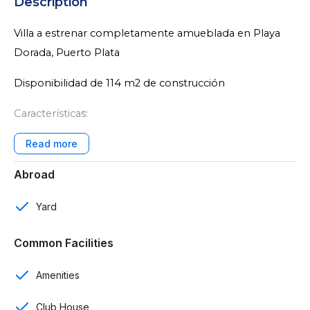
Description
Villa a estrenar completamente amueblada en Playa
Dorada, Puerto Plata
Disponibilidad de 114 m2 de construcción
Características:
1 nivel
Abroad
2 rooms
2 baños
Yard
1 parqueo
Common Facilities
Sala
Amenities
Cocina
Club House