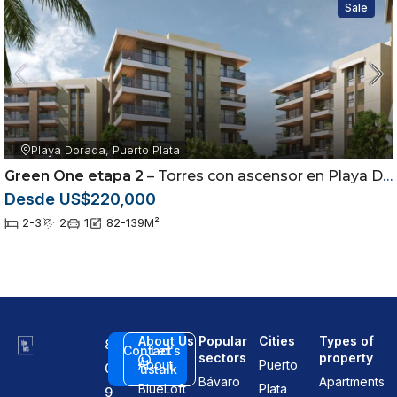
Sale
Playa Dorada, Puerto Plata
Green One etapa 2
– Torres con ascensor en Playa Dorada, Puerto Plata
Desde US$220,000
2-3
2
1
82-139
M²
About Us
Popular
Cities
Types of
8
Contact
Let's
sectors
property
About
Puerto
0
us
talk
Bávaro
Apartments
BlueLoft
Plata
9