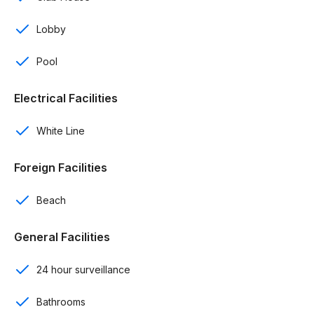
Comedor
Lobby
Terraza
Pool
Patio
Electrical Facilities
Gas centralizado
White Line
Seguridad 24/7
Foreign Facilities
Control de acceso
Beach
Mobiliarios incluidos
Electrodomésticos incluidos
General Facilities
Amenidades:
24 hour surveillance
Club de playa
Bathrooms