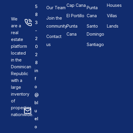
Cap Cana
Houses
5
Our Team
Punta
8
El Portillo
Cana
Villas
Join the
We
3
are a
community
Punta
Santo
Lands
-
real
Cana
Domingo
Contact
2
estate
us
Santiago
platform
0
located
2
in the
8
Dominican
in
Republic
f
with a
o
large
inventory
@
of
bl
properties
u
nationwide.
el
o