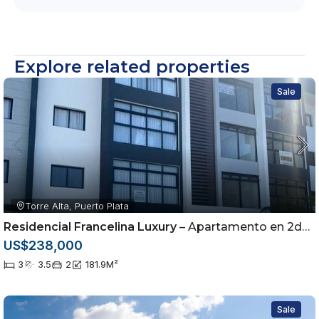
Explore related properties
Sale
Torre Alta, Puerto Plata
Residencial Francelina Luxury
– Apartamento en 2do nivel ubicado en Urbanización, Torre Alta, Puerto Plata
US$238,000
3
3.5
2
181.9
M²
Sale