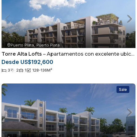
Puerto Plata, Puerto Plata
Torre Alta Lofts
– Apartamentos con excelente ubicación
Desde US$192,600
3
2
1
128-136
M²
Sale