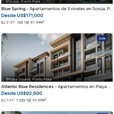
Sosua, Puerto Plata
Blue Spring
– Apartamentos de 3 niveles en Sosúa, Puerto Plata
Desde US$171,000
2-3
2
1
87-94
M²
Sale
Playa Dorada, Puerto Plata
Atlantic Blue Residences
– Apartamentos en Playa Dorada, Puerto Plata.
Desde US$92,600
1-3
1-2
1
55-95
M²