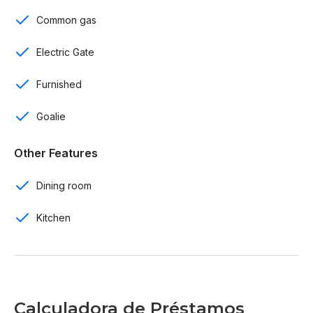
Lobby
Common gas
Piscina
Electric Gate
Casa Club
Furnished
Sendero de caminata
Goalie
Restaurante
Other Features
Playa
Dining room
Propiedad lista para entrega
Kitchen
Mantenimiento US$ 247
Por US$ 450,000
Calculadora de Préstamos