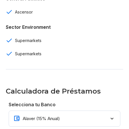
Sala
Ascensor
Cocina
Sector Environment
Comedor
Balcón
Supermarkets
Habitaciones de servicio
Supermarkets
Ascensores
Cisterna
Calculadora de Préstamos
Gas Común
Seguridad 24/7
Selecciona tu Banco
Cercano al parque Mirador Norte, colegios,
supermercados, bancos…