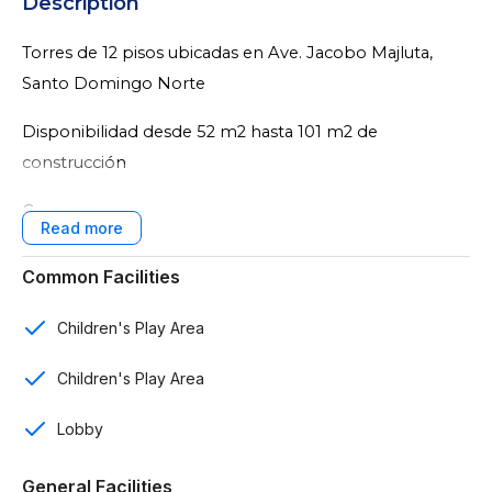
Description
Torres de 12 pisos ubicadas en Ave. Jacobo Majluta,
Santo Domingo Norte
Disponibilidad desde 52 m2 hasta 101 m2 de
construcción
Características:
6 torres desarrolladas en múltiples fases
Common Facilities
Apartamentos de 1, 2 y 3 rooms
Children's Play Area
1 y 2 baños
Children's Play Area
1 parqueo
Lobby
Parkings techados y destechados
General Facilities