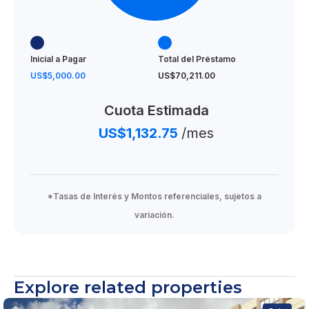
Área de juegos infantiles en el exterior
Reserva con US$ 1,000
Inicial a Pagar
Total del Préstamo
Separación 10%
US$5,000.00
US$70,211.00
20% durante la construcción
Cuota Estimada
70% contra entrega
US$1,132.75
/mes
Fiduciaria Universal
Entrega finales de entrega Octubre 2025
*Tasas de Interés y Montos referenciales, sujetos a
From US$ 75,211
variación.
Explore related properties