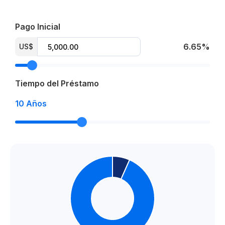
Amenidades:
Pago Inicial
Rooftop (piscina, deck, gimnasio, estudio y lobby)
6.65%
US$
Plaza comercial (supermercados, farmacias,
restaurantes y tiendas)
Tiempo del Préstamo
Parque central
10
Años
Espacio teatro
Área de gimnasio exterior
Área de juegos para niños
Espacio vestibulo
Espacio reuniones – ocio