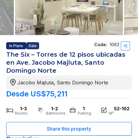
Code:
1063
In Plans
Sale
The Six – Torres de 12 pisos ubicadas
en Ave. Jacobo Majluta, Santo
Domingo Norte
Jacobo Majluta
,
Santo Domingo Norte
Desde US$75,211
1-3
1-2
1
52-102
Rooms
Bathrooms
Parking
M²