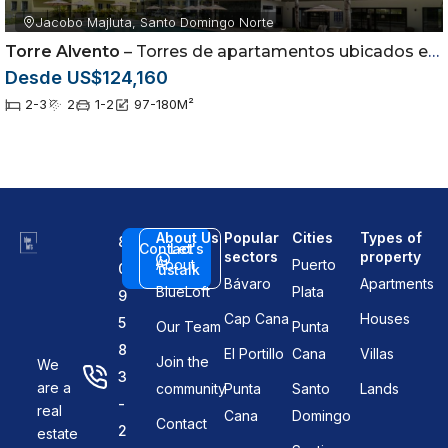
Jacobo Majluta, Santo Domingo Norte
Torre Alvento
– Torres de apartamentos ubicados en la Jacobo Majluta, Santo Domingo, República Dominicana.
Desde US$124,160
2-3
2
1-2
97-180
M²
About Us
Popular
Cities
Types of
8
Contact
Let's
sectors
property
About
Puerto
0
us
talk
Bávaro
Apartments
BlueLoft
Plata
9
Cap Cana
Houses
5
Our Team
Punta
8
El Portillo
Cana
Villas
Join the
We
3
are a
community
Punta
Santo
Lands
-
real
Cana
Domingo
Contact
2
estate