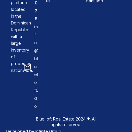
us
Santiago
platform
0
located
2
in the
8
Dominican
in
Republic
f
with a
o
large
inventory
@
of
bl
properties
u
nationwide.
el
o
ft.
d
o
Blue loft Real Estate 2024 ®. All
rights reserved.
Developed by
Infinite Group
.