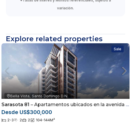
*Tasas de Interés y Montos referenciales, sujetos a
variación.
Explore related properties
Sale
Bella Vista, Santo Domingo D.N.
Sarasota 81
– Apartamentos ubicados en la avenida Sarasota, Distrito Nacional, Rep. Dom.
Desde US$300,000
2-3
2
2
104-144
M²