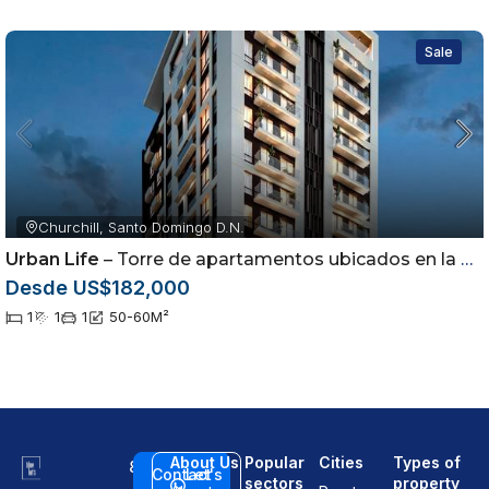
Sale
Churchill, Santo Domingo D.N.
Urban Life
– Torre de apartamentos ubicados en la Avenida Winston Churchill, Santo Domingo.
Desde US$182,000
1
1
1
50-60
M²
About Us
Popular
Cities
Types of
8
Contact
Let's
sectors
property