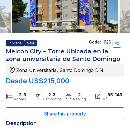
Code:
1126
In Plans
Sale
Melcon City – Torre Ubicada en la
zona universitaria de Santo Domingo
Zona Universitaria
,
Santo Domingo D.N.
Desde US$215,000
2-3
2-3
2
95-145
Rooms
Bathrooms
Parking
M²
Description