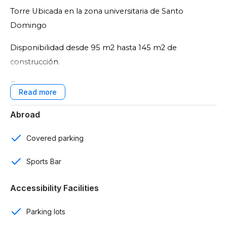
Torre Ubicada en la zona universitaria de Santo
Domingo
Disponibilidad desde 95 m2 hasta 145 m2 de
construcción.
Características del proyecto:
2 niveles de parqueos vigilados con cámaras de
Abroad
seguridad y
Covered parking
baño para personal de servicio.
Sports Bar
2 y 3 rooms.
2 baños.
Accessibility Facilities
Baño de visitas.
Parking lots