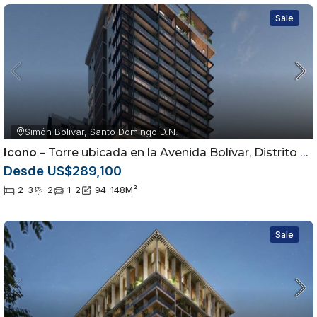
Sale
Simón Bolivar, Santo Domingo D.N.
Icono
– Torre ubicada en la Avenida Bolívar, Distrito Nacional, Rep. Dom.
Desde US$289,100
2-3
2
1-2
94-148
M²
Sale