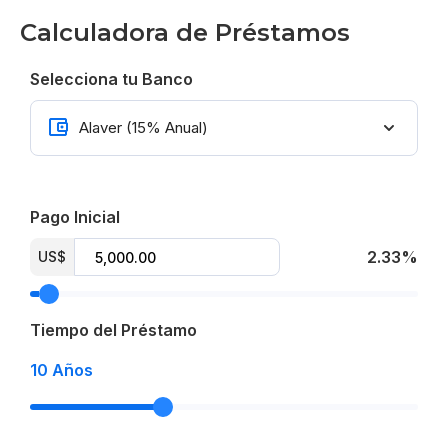
Pago contra entrega 65%
Calculadora de Préstamos
Fecha de entrega octubre 2024
Selecciona tu Banco
From US$ 215,000
Pago Inicial
2.33%
US$
Tiempo del Préstamo
10
Años