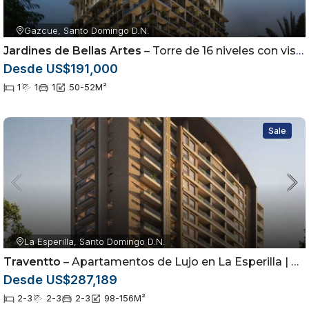
Gazcue, Santo Domingo D.N.
Jardines de Bellas Artes
– Torre de 16 niveles con vista al mar ubicada en Gazcue, Santo Domingo
Desde US$191,000
1
1
1
50-52
M²
Sale
La Esperilla, Santo Domingo D.N.
Traventto
– Apartamentos de Lujo en La Esperilla | Amenidades Premium desde US$287,000
Desde US$287,189
2-3
2-3
2-3
98-156
M²