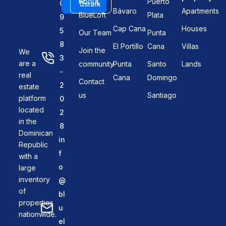
About
Puerto
0
us
talk
Bávaro
Apartments
BlueLoft
Plata
9
Cap Cana
Houses
5
Our Team
Punta
8
El Portillo
Cana
Villas
Join the
We
3
are a
community
Punta
Santo
Lands
-
real
Cana
Domingo
Contact
2
estate
us
Santiago
platform
0
located
2
in the
8
Dominican
in
Republic
f
with a
o
large
inventory
@
of
bl
properties
u
nationwide.
el