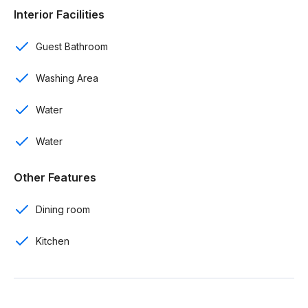
Área de juegos climatizada para niños.
Interior Facilities
Terminaciones generales:
Guest Bathroom
Terminación lisa en paredes.
Washing Area
Pisos generales en porcelanato.
Water
Cerámica importada en baños.
Water
Terminación de techos y cornisas en yeso.
Other Features
Puertas y closets de ingeniería en madera preciosa.
Dining room
Gabinetes de cocina modular, con tope y backsplash
en granito natural.
Kitchen
Inicial 35%
Separacion 5%