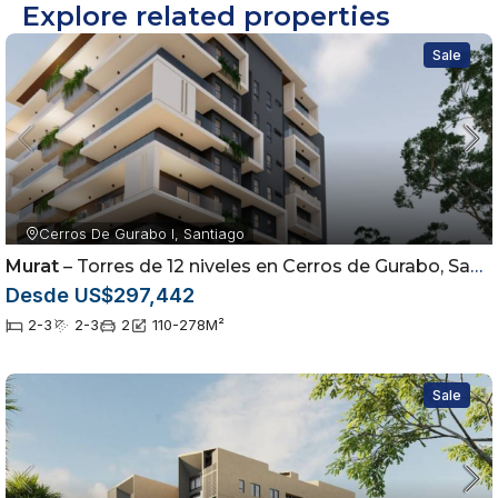
Explore related properties
Sale
Cerros De Gurabo I, Santiago
Murat
– Torres de 12 niveles en Cerros de Gurabo, Santiago
Desde US$297,442
2-3
2-3
2
110-278
M²
Sale