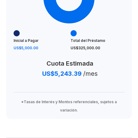
55% contraentrega
Entrega para finales de 2026
NO ESTÁ PERMITIDO EL AIRBNB
Inicial a Pagar
Total del Préstamo
US$5,000.00
US$325,000.00
From US$ 335,000
Cuota Estimada
US$5,243.39
/mes
*Tasas de Interés y Montos referenciales, sujetos a
variación.