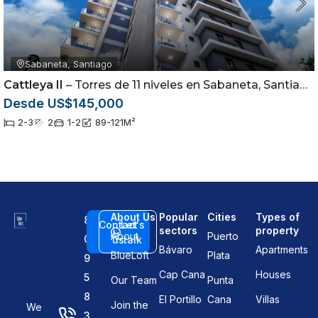
Sabaneta, Santiago
Cattleya II
– Torres de 11 niveles en Sabaneta, Santiago
Desde US$145,000
2-3
2
1-2
89-121
M²
About Us
Popular
Cities
Types of
8
Contact
Let's
sectors
property
About
Puerto
0
us
talk
Bávaro
Apartments
BlueLoft
Plata
9
Cap Cana
Houses
5
Our Team
Punta
8
El Portillo
Cana
Villas
Join the
We
3