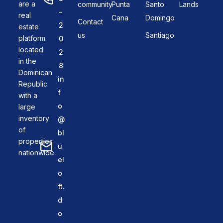
are a
community
Punta
Santo
Lands
-
real
Cana
Domingo
Contact
2
estate
us
Santiago
platform
0
located
2
in the
8
Dominican
in
Republic
f
with a
o
large
inventory
@
of
bl
properties
u
nationwide.
el
o
ft.
d
o