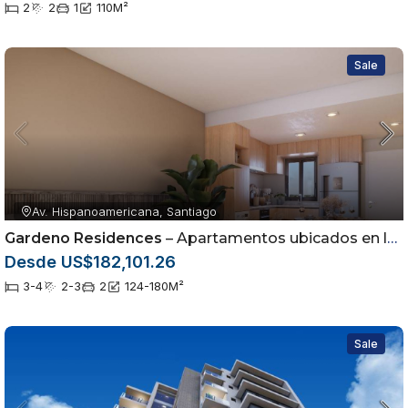
2
2
1
110
M²
Sale
Av. Hispanoamericana, Santiago
Gardeno Residences
– Apartamentos ubicados en la Av. Hispanoamericana dentro del sector Jardínes del Sur
Desde US$182,101.26
3-4
2-3
2
124-180
M²
Sale