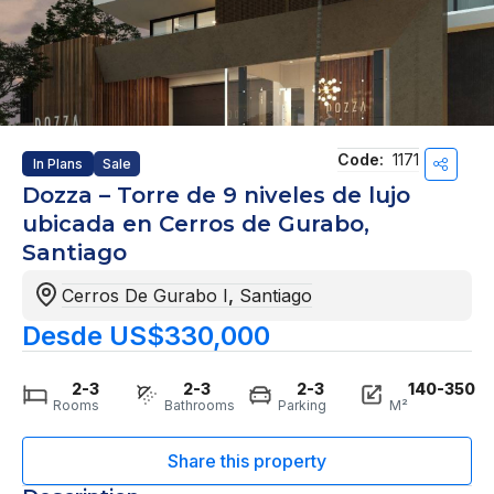
Code:
1171
In Plans
Sale
Dozza – Torre de 9 niveles de lujo
ubicada en Cerros de Gurabo,
Santiago
Cerros De Gurabo I
,
Santiago
Desde US$330,000
2-3
2-3
2-3
140-350
Rooms
Bathrooms
Parking
M²