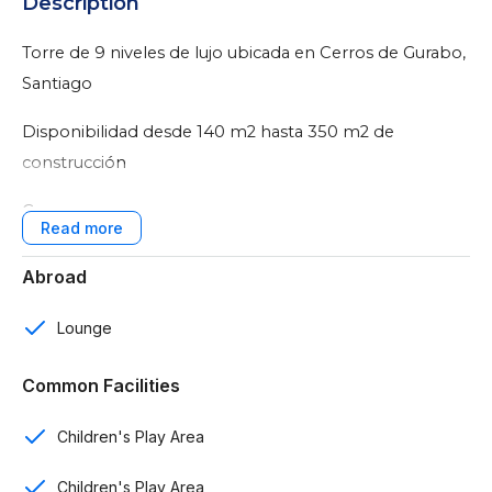
Description
Torre de 9 niveles de lujo ubicada en Cerros de Gurabo,
Santiago
Disponibilidad desde 140 m2 hasta 350 m2 de
construcción
Caracteristicas:
Proyecto de 26 apartamentos
Abroad
2 y 3 rooms
Lounge
2 y 3 baños
Common Facilities
2 parqueos techados
Children's Play Area
Parkings para visitas
Children's Play Area