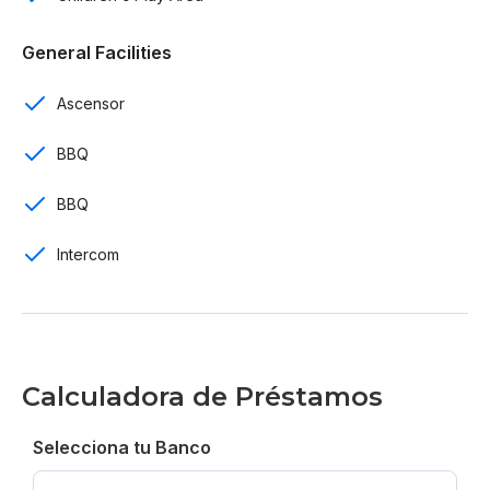
Bathrooms de visitas
General Facilities
Habitación de servicio
Ascensor
Sala
Cocina con línea blanca
BBQ
Comedor
BBQ
Ascensores
Intercom
Área de lavado
Planta electrica
Calculadora de Préstamos
Gas común
Intercom y cámaras de seguridad
Selecciona tu Banco