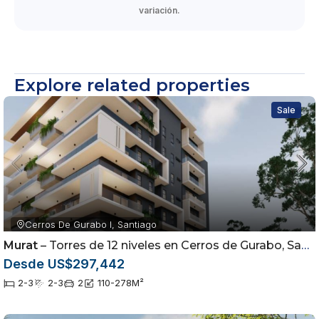
variación.
Explore related properties
Sale
Cerros De Gurabo I, Santiago
Murat
– Torres de 12 niveles en Cerros de Gurabo, Santiago
Desde US$297,442
2-3
2-3
2
110-278
M²