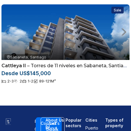
Sale
Sabaneta, Santiago
Cattleya II
– Torres de 11 niveles en Sabaneta, Santiago
Desde US$145,000
2-3
2
1-2
89-121
M²
About Us
Popular
Cities
Types of
8
Contact
Let's
sectors
property
About
Puerto
0
us
talk