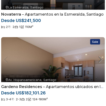
La Esmeralda, Santiago
Novaterra
– Apartamentos en la Esmeralda, Santiago
Desde US$241,500
2
2
1
110
M²
Sale
Av. Hispanoamericana, Santiago
Gardeno Residences
– Apartamentos ubicados en la Av. Hispanoamericana dentro del sector Jardínes del Sur
Desde US$182,101.26
3-4
2-3
2
124-180
M²