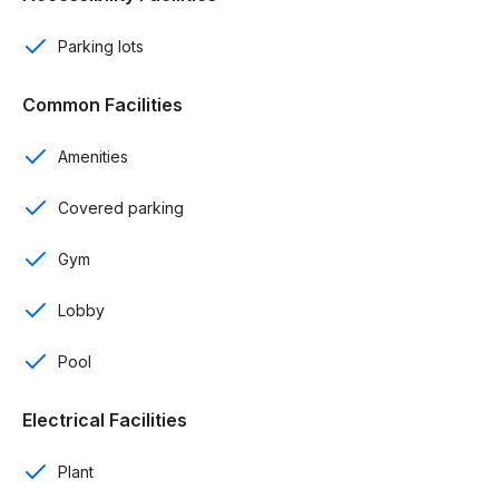
Comedor
Parking lots
Área de lavado
Common Facilities
Balcón
Amenities
Línea blanca (horno, estufa, extractor y nevera)
Covered parking
Aires acondicionados instalados
Gym
2 ascensores
Lobby
Parkings techados
Pool
Intercom y cerradura inteligente
Cisterna
Electrical Facilities
Planta electrica full
Plant