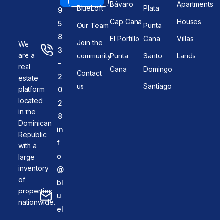
Bávaro
Apartments
BlueLoft
Plata
9
Cap Cana
Houses
5
Our Team
Punta
8
El Portillo
Cana
Villas
Join the
We
3
are a
community
Punta
Santo
Lands
-
real
Cana
Domingo
Contact
2
estate
us
Santiago
platform
0
located
2
in the
8
Dominican
in
Republic
f
with a
o
large
inventory
@
of
bl
properties
u
nationwide.
el