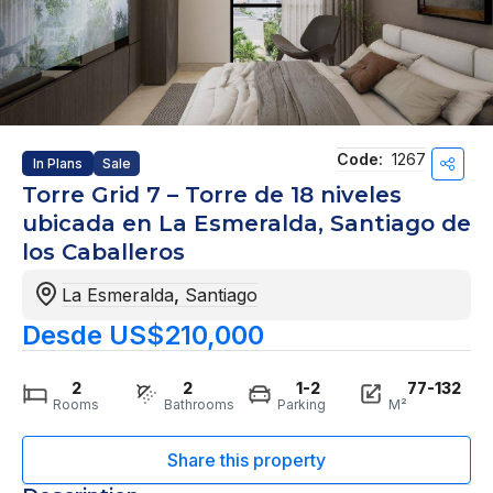
Code:
1267
In Plans
Sale
Torre Grid 7 – Torre de 18 niveles
ubicada en La Esmeralda, Santiago de
los Caballeros
La Esmeralda
,
Santiago
Desde US$210,000
2
2
1-2
77-132
Rooms
Bathrooms
Parking
M²