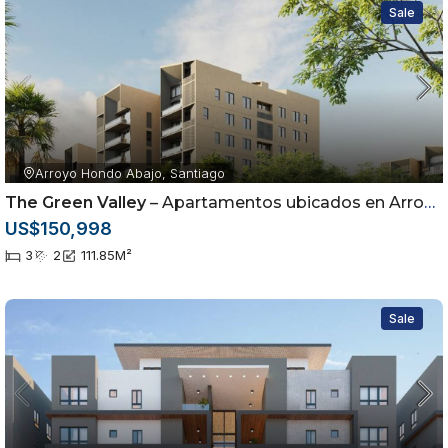
Sale
Arroyo Hondo Abajo, Santiago
The Green Valley
– Apartamentos ubicados en Arroyo Hondo Abajo, Santiago de los Caballeros
US$150,998
3
2
111.85
M²
Sale