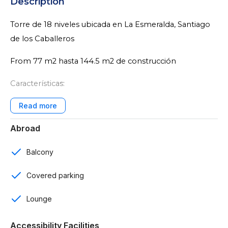
Description
Torre de 18 niveles ubicada en La Esmeralda, Santiago
de los Caballeros
From 77 m2 hasta 144.5 m2 de construcción
Características:
1 y 2 rooms
Abroad
2 baños
Baño de visitas
Balcony
1 parqueo
Covered parking
Sala
Lounge
Cocina
Accessibility Facilities