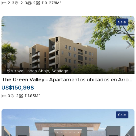
2-3
2-3
2
110-278
M²
Entrega Marzo 2027
Precios desde US$ 204,000
Sale
Arroyo Hondo Abajo, Santiago
The Green Valley
– Apartamentos ubicados en Arroyo Hondo Abajo, Santiago de los Caballeros
US$150,998
3
2
111.85
M²
Sale