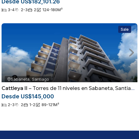
Desde US$182,101.26
3-4
2-3
2
124-180
M²
Sale
Sabaneta, Santiago
Cattleya II
– Torres de 11 niveles en Sabaneta, Santiago
Desde US$145,000
2-3
2
1-2
89-121
M²