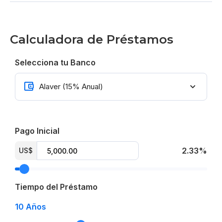
Baño para visitas
Sala
Calculadora de Préstamos
Cocina
Selecciona tu Banco
Comedor
Balcones aterrazados
Área de lavado
Pago Inicial
Ascensor de última generación
2.33%
US$
Sistema contra incendios
Sistema de vigilancia con cámaras
Tiempo del Préstamo
Cerco electrico
10
Años