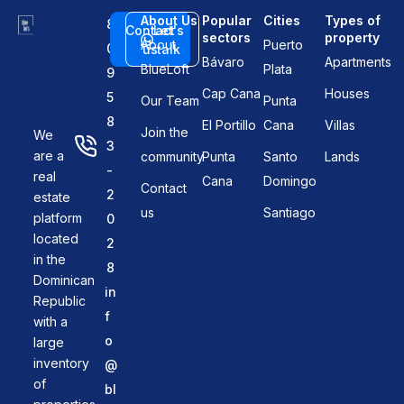
About Us
Popular
Cities
Types of
8
Contact
Let's
sectors
property
About
Puerto
0
us
talk
Bávaro
Apartments
BlueLoft
Plata
9
Cap Cana
Houses
5
Our Team
Punta
8
El Portillo
Cana
Villas
Join the
We
3
are a
community
Punta
Santo
Lands
-
real
Cana
Domingo
Contact
2
estate
us
Santiago
platform
0
located
2
in the
8
Dominican
in
Republic
f
with a
o
large
inventory
@
of
bl