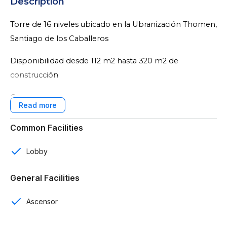
Description
Torre de 16 niveles ubicado en la Ubranización Thomen,
Santiago de los Caballeros
Disponibilidad desde 112 m2 hasta 320 m2 de
construcción
Características:
16 niveles con 59 apartamentos
Common Facilities
2 y 3 rooms
Lobby
2 y 3 rooms
General Facilities
Dos parqueos techados por apartamento
Ascensor
Parkings para visitas