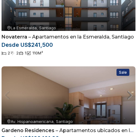
La Esmeralda, Santiago
Novaterra
– Apartamentos en la Esmeralda, Santiago
Desde US$241,500
2
2
1
110
M²
Sale
Av. Hispanoamericana, Santiago
Gardeno Residences
– Apartamentos ubicados en la Av. Hispanoamericana dentro del sector Jardínes del Sur