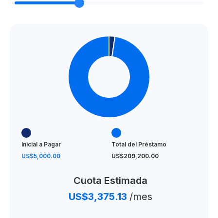
Sistema de acceso de última generación
Sistema de gas centralizado
Planta electrica para areas comunes
Domotic ready
Ubicado cercano al colegio Intelecto en Santiago
Amenidades:
Lobby amueblado y climatizado
Inicial a Pagar
Total del Préstamo
Áreas de juegos
US$5,000.00
US$209,200.00
Gimnasio equipado
Cuota Estimada
Terraza al aire libre con BBQ
US$3,375.13
/mes
Rooftop