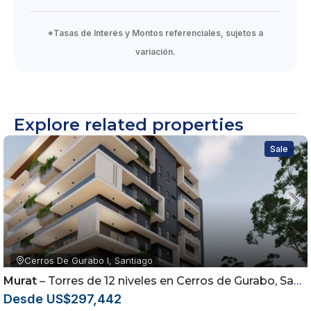
Piscina
*Tasas de Interés y Montos referenciales, sujetos a
variación.
Área de cine al aire libre con fireplace
Área de eventos cerrada y semi abierta
Lounge para actividades
Explore related properties
Terminaciones:
Sale
Puertas en madera preciosa
Reserva con US$ 2,000
Completar 10% a la firma del contrato
Cerros De Gurabo I, Santiago
30% durante construcción
Murat
– Torres de 12 niveles en Cerros de Gurabo, Santiago
Desde US$297,442
60% contraentrega