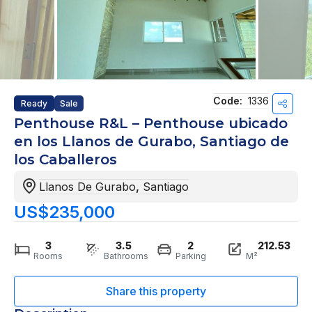
Code:
1336
Ready
Sale
Penthouse R&L – Penthouse ubicado
en los Llanos de Gurabo, Santiago de
los Caballeros
Llanos De Gurabo
,
Santiago
US$235,000
3
3.5
2
212.53
Rooms
Bathrooms
Parking
M²