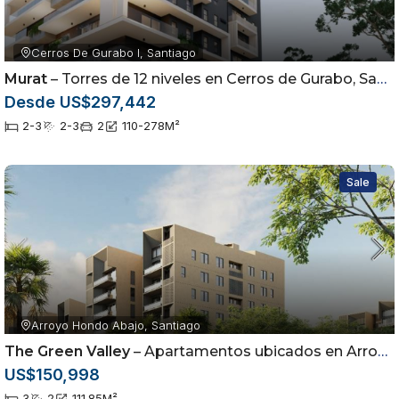
Cerros De Gurabo I, Santiago
Murat
– Torres de 12 niveles en Cerros de Gurabo, Santiago
Desde US$297,442
2-3
2-3
2
110-278
M²
Sale
Arroyo Hondo Abajo, Santiago
The Green Valley
– Apartamentos ubicados en Arroyo Hondo Abajo, Santiago de los Caballeros
US$150,998
3
2
111.85
M²