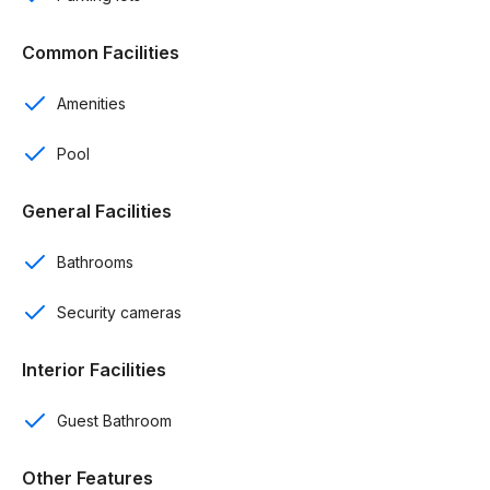
Cocina
Common Facilities
Comedor
Amenities
Balcon
Pool
Baño completo en segundo nivel de Penthouse
Terraza abierta con kitchenette techo retráctil (segundo
General Facilities
nivel)
Bathrooms
Terraza cerrada (segundo nivel)
Security cameras
Control de acceso
Interior Facilities
Camaras de seguridad
Amenidades:
Guest Bathroom
Piscina
Other Features