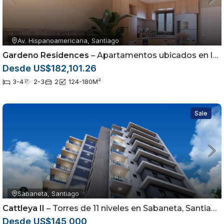
Av. Hispanoamericana, Santiago
Gardeno Residences
– Apartamentos ubicados en la Av. Hispanoamericana dentro del sector Jardínes del Sur
Desde US$182,101.26
3-4
2-3
2
124-180
M²
Sale
Sabaneta, Santiago
Cattleya II
– Torres de 11 niveles en Sabaneta, Santiago
Desde US$145,000