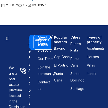
2-3
2
1-2
89-121
M²
About Us
Popular
Cities
Types of
8
Contact
Let's
sectors
property
About
Puerto
0
us
talk
Bávaro
Apartments
BlueLoft
Plata
9
Cap Cana
Houses
5
Our Team
Punta
8
El Portillo
Cana
Villas
Join the
We
3
are a
community
Punta
Santo
Lands
-
real
Cana
Domingo
Contact
2
estate
us
Santiago
platform
0
located
2
in the
8
Dominican