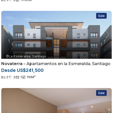
Sale
La Esmeralda, Santiago
Novaterra
– Apartamentos en la Esmeralda, Santiago
Desde US$241,500
2
2
1
110
M²
Sale