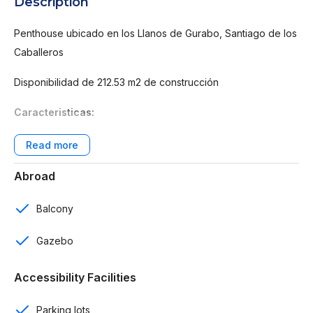
Description
Penthouse ubicado en los Llanos de Gurabo, Santiago de los
Caballeros
Disponibilidad de 212.53 m2 de construcción
Caracteristicas:
3 rooms
2 baños
Abroad
2 parqueos
Balcony
Baño de visitas
Gazebo
Habitación de servicio con su baño
Accessibility Facilities
Sala
Parking lots