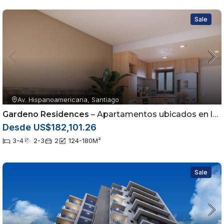
Sale
Av. Hispanoamericana, Santiago
Gardeno Residences
– Apartamentos ubicados en la Av. Hispanoamericana dentro del sector Jardínes del Sur
Desde US$182,101.26
3-4
2-3
2
124-180
M²
Sale