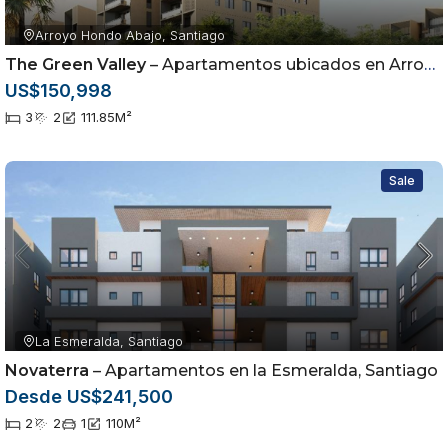
Arroyo Hondo Abajo, Santiago
The Green Valley
– Apartamentos ubicados en Arroyo Hondo Abajo, Santiago de los Caballeros
US$150,998
3
2
111.85
M²
Sale
La Esmeralda, Santiago
Novaterra
– Apartamentos en la Esmeralda, Santiago
Desde US$241,500
2
2
1
110
M²