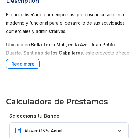
Description
Espacio diseñado para empresas que buscan un ambiente
moderno y funcional para el desarrollo de sus actividades
comerciales y administrativas.
Ubicado en
Bella Terra Mall, en la Ave. Juan Pablo
Duarte, Santiago de los Caballeros
, este proyecto ofrece
20 oficinas privadas
con metrajes que van desde
15 m²
hasta 135 m² de construcción
, adaptables a las
necesidades de cada compañía. Además, contará con
200
m² de áreas comunes
destinadas al trabajo colaborativo,
brindando un entorno dinámico y profesional que fomenta la
Calculadora de Préstamos
productividad y la innovación.
Selecciona tu Banco
El espacio en su totalidad contará con 800 m2 de
construcción
Las oficinas estarán disponibles
para alquiler
, lo que