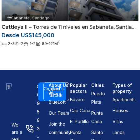
Sabaneta, Santiago
Cattleya II
– Torres de 11 niveles en Sabaneta, Santiago
Desde US$145,000
2-3
2
1-2
89-121
M²
About Us
Popular
Cities
Types of
8
Contact
Let's
sectors
property
About
Puerto
0
us
talk
Bávaro
Apartments
BlueLoft
Plata
9
Cap Cana
Houses
5
Our Team
Punta
8
El Portillo
Cana
Villas
Join the
We
3
are a
community
Punta
Santo
Lands
-
real