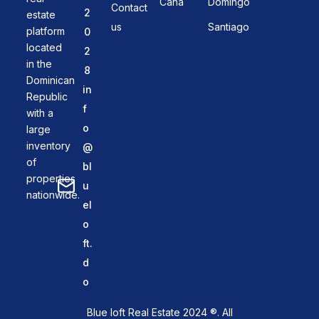
Cana
Domingo
Contact
2
estate
us
Santiago
platform
0
located
2
in the
8
Dominican
in
Republic
f
with a
o
large
inventory
@
of
bl
properties
u
nationwide.
el
o
ft.
d
o
Blue loft Real Estate 2024 ®. All