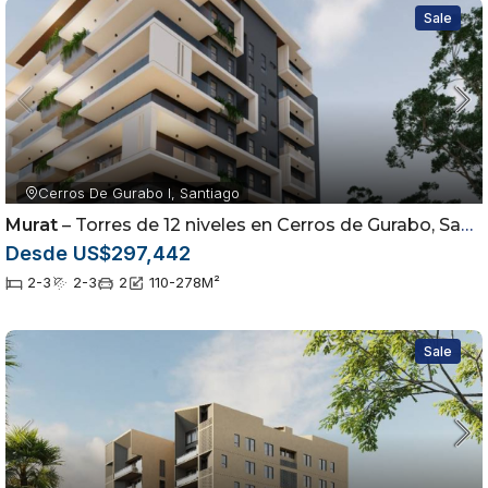
Sale
Cerros De Gurabo I, Santiago
Murat
– Torres de 12 niveles en Cerros de Gurabo, Santiago
Desde US$297,442
2-3
2-3
2
110-278
M²
Sale