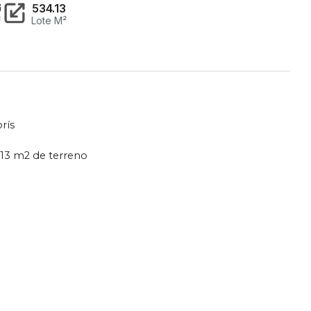
70
534.13
²
Lote M²
rís
.13 m2 de terreno