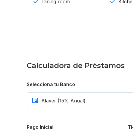
Dining room
Kitch
Tinaco
Sistema de cámaras de seguridad
Terminaciones:
Caoba
Porcelanato
Calculadora de Préstamos
Por US$ 435,000
Selecciona tu Banco
Pago Inicial
Ti