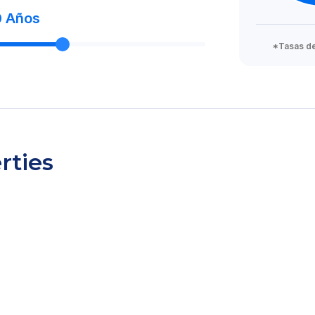
0
Años
*Tasas de 
rties