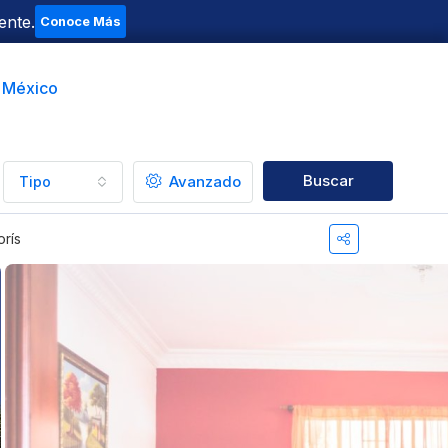
ente.
Conoce Más
t México
Buscar
Avanzado
Tipo
orís