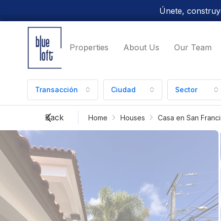
Únete, construye
Properties
About Us
Our Team
Transacción
Ciudad
Sector
Back
Home
Houses
Casa en San Franci