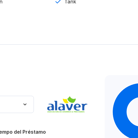
en
Tank
empo del Préstamo