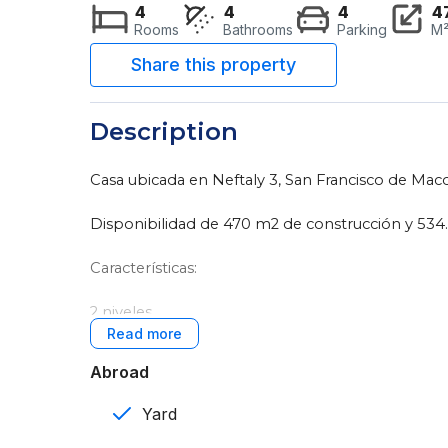
4
4
4
4
Rooms
Bathrooms
Parking
M
Description
Casa ubicada en Neftaly 3, San Francisco de Maco
Disponibilidad de 470 m2 de construcción y 534
Características:
2 niveles
4 rooms
Abroad
Habitación de servicio con su baño
Yard
3 baños