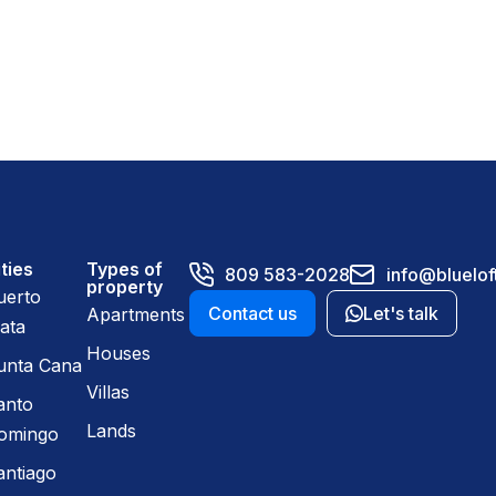
ties
Types of
809 583-2028
info@bluelof
property
uerto
Contact us
Let's talk
Apartments
ata
Houses
unta Cana
Villas
anto
Lands
omingo
antiago