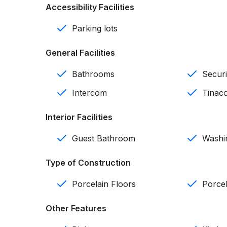
Accessibility Facilities
Baño de visitas
Parking lots
4 parqueos
General Facilities
4 salas
Bathrooms
Secur
Cocina
Intercom
Tinac
Comedor
Interior Facilities
Área de lavado
Guest Bathroom
Washi
Patio
Type of Construction
Calentador
Porcelain Floors
Porcel
Intercom
Other Features
Cisterna