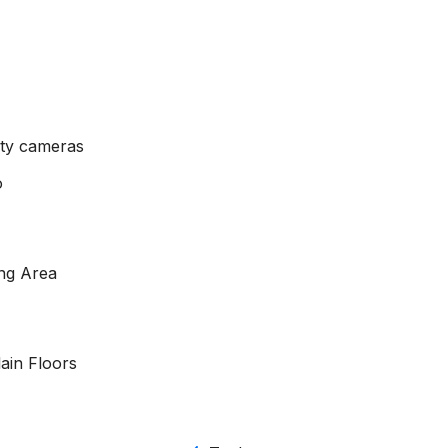
ity cameras
o
ng Area
ain Floors