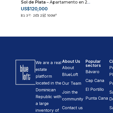
Sol de Plata
– Apartamento en 2do nivel ubicado en San Francisco de Macorís
US$120,000
3
2
2
100
M²
About Us
Popular
Ci
We are a real
sectors
About
P
estate
Bávaro
BlueLoft
Pl
platform
Cap Cana
located in the
Our Team
P
El Portillo
Dominican
Join the
S
Republic with
Punta Cana
community
D
a large
Contact us
S
inventory of