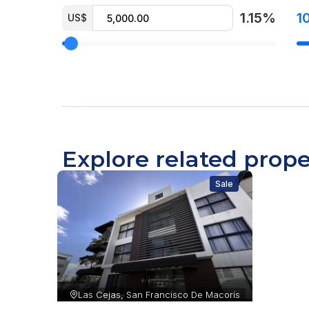
1.15%
1
US$
Explore related prope
Sale
Las Cejas, San Francisco De Macorís