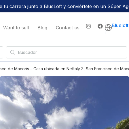
 tu carrera junto a BlueLoft y conviértete en un Súper Ag
Bluelof
Want to sell
Blog
Contact us
sco de Macoris – Casa ubicada en Neftaly 3, San Francisco de Mac