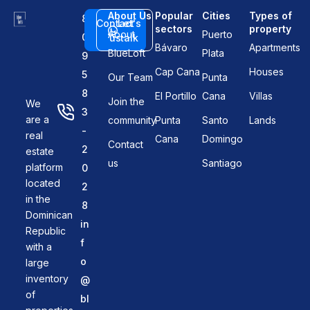
About Us
Popular
Cities
Types of
8
Contact
Let's
sectors
property
About
Puerto
0
us
talk
Bávaro
Apartments
BlueLoft
Plata
9
Cap Cana
Houses
5
Our Team
Punta
8
El Portillo
Cana
Villas
Join the
We
3
are a
community
Punta
Santo
Lands
-
real
Cana
Domingo
Contact
2
estate
us
Santiago
platform
0
located
2
in the
8
Dominican
in
Republic
f
with a
o
large
inventory
@
of
bl