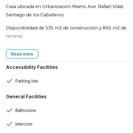
Casa ubicada en Urbanización Miami, Ave. Rafael Vidal,
Santiago de los Caballeros
Disponibilidad de 535 m2 de construcción y 845 m2 de
terreno
Características:
2 niveles
Accessibility Facilities
6 rooms
Parking lots
7 baños
General Facilities
6 parqueos
Bathrooms
Parkings de visitas
Intercom
2 salas