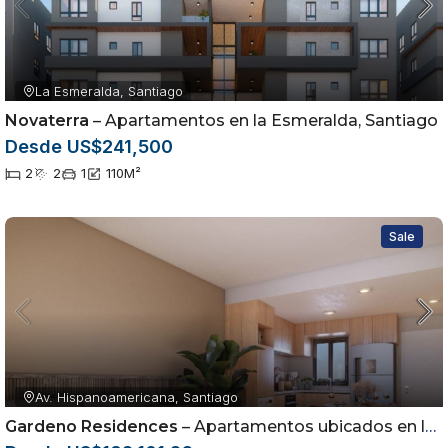
La Esmeralda, Santiago
Novaterra
– Apartamentos en la Esmeralda, Santiago
Desde US$241,500
2
2
1
110
M²
Sale
Av. Hispanoamericana, Santiago
Gardeno Residences
– Apartamentos ubicados en la Av. Hispanoamericana dentro del sector Jardínes del Sur