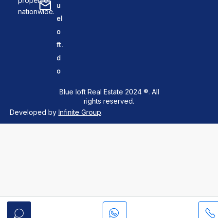
properties
u
nationwide.
el
o
ft.
d
o
Blue loft Real Estate 2024 ®. All
rights reserved.
Developed by
Infinite Group
.