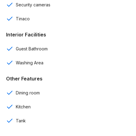
Security cameras
Baño de visitas
Tinaco
Cocina
Interior Facilities
Comedor
Área de lavado
Guest Bathroom
Seguridad 24/7
Washing Area
Control de acceso
Other Features
Intercom
Dining room
Calentador
Kitchen
Cisterna
Tank
Tinaco