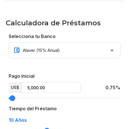
Sistema de cámaras de seguridad
Comunidad cerrada con control de acceso
Calculadora de Préstamos
A pocos minutos de supermercados, bancos…
Selecciona tu Banco
Terminaciones:
Madera en caoba
Pisos en porcelanato
Pago Inicial
Por US$ 670,000
0.75%
US$
Tiempo del Préstamo
10
Años