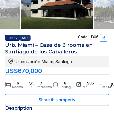
Code:
1306
Ready
Sale
Urb. Miami – Casa de 6 rooms en
Santiago de los Caballeros
Urbanización Miami
,
Santiago
US$670,000
6
7
6
535
8
Rooms
Bathrooms
Parking
M²
Lote M²
Description