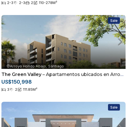
2-3
2-3
2
110-278
M²
Sale
Arroyo Hondo Abajo, Santiago
The Green Valley
– Apartamentos ubicados en Arroyo Hondo Abajo, Santiago de los Caballeros
US$150,998
3
2
111.85
M²
Sale