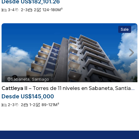
Desde US$182,101.26
3-4
2-3
2
124-180
M²
Sale
Sabaneta, Santiago
Cattleya II
– Torres de 11 niveles en Sabaneta, Santiago
Desde US$145,000
2-3
2
1-2
89-121
M²