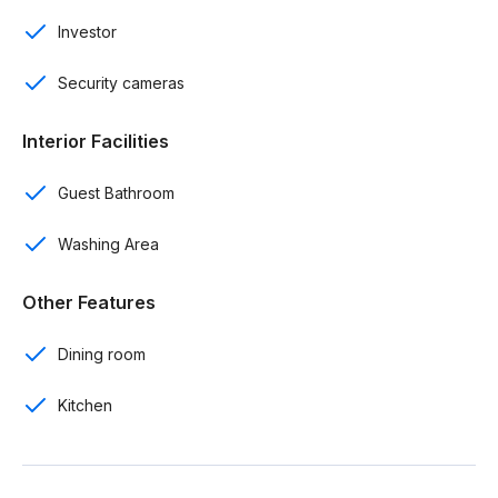
Amenidades:
Investor
Piscina
Security cameras
Área de BBQ
Interior Facilities
Gazebo
Guest Bathroom
Terminaciones:
Washing Area
Topes de granito natural
Other Features
Puerta en madera preciosa
Dining room
Cocinas modulares
Kitchen
Reserva con US$ 2,000
10% a la firma