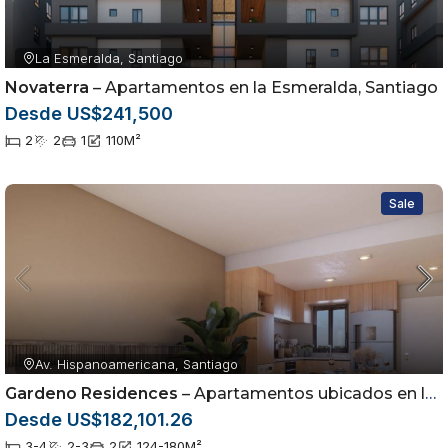
La Esmeralda, Santiago
Novaterra
– Apartamentos en la Esmeralda, Santiago
Desde US$241,500
2
2
1
110
M²
Sale
Av. Hispanoamericana, Santiago
Gardeno Residences
– Apartamentos ubicados en la Av. Hispanoamericana dentro del sector Jardínes del Sur
Desde US$182,101.26
3-4
2-3
2
124-180
M²