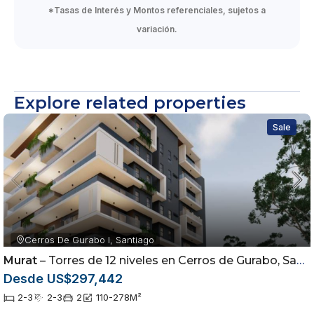
*Tasas de Interés y Montos referenciales, sujetos a
variación.
Explore related properties
Sale
Cerros De Gurabo I, Santiago
Murat
– Torres de 12 niveles en Cerros de Gurabo, Santiago
Desde US$297,442
2-3
2-3
2
110-278
M²