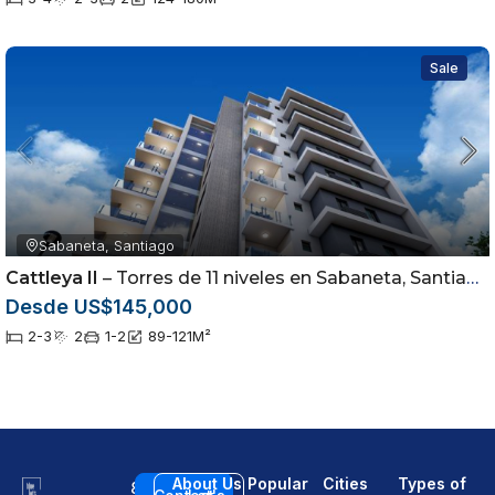
Sale
Sabaneta, Santiago
Cattleya II
– Torres de 11 niveles en Sabaneta, Santiago
Desde US$145,000
2-3
2
1-2
89-121
M²
About Us
Popular
Cities
Types of
8