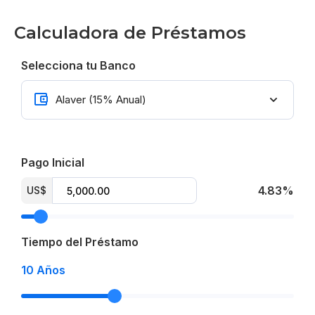
20% durante la construcción
Calculadora de Préstamos
70% contra entrega
Selecciona tu Banco
Entrega para Mayo 2026
From US$ 103,500
Pago Inicial
4.83%
US$
Tiempo del Préstamo
10
Años