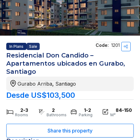
Code:
1201
In Plans
Sale
Residencial Don Candido –
Apartamentos ubicados en Gurabo,
Santiago
Gurabo Arriba
,
Santiago
Desde US$103,500
2-3
2
1-2
84-150
Rooms
Bathrooms
Parking
M²