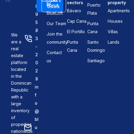
Contact
Let's
sectors
property
About
Puerto
0
us
talk
Bávaro
Apartments
BlueLoft
Plata
9
Cap Cana
Houses
5
Our Team
Punta
8
El Portillo
Cana
Villas
Join the
We
3
are a
community
Punta
Santo
Lands
-
real
Cana
Domingo
Contact
2
estate
us
Santiago
platform
0
located
2
in the
8
Dominican
in
Republic
f
with a
o
large
inventory
@
of
bl
properties
u
nationwide.