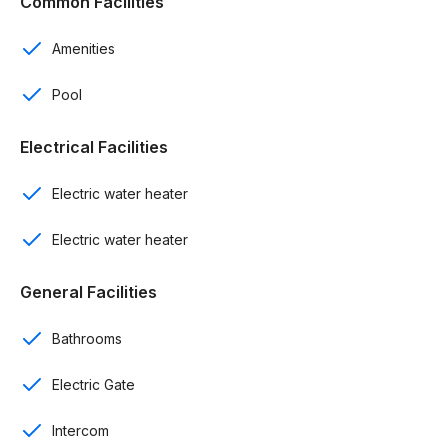
Common Facilities
Cocina con isla
Amenities
Comedor Área de lavado
Pool
Intercom
Electrical Facilities
Cámaras de seguridad
Electric water heater
Casetas de seguridad
Electric water heater
Portón eléctrico
Gas centralizado
General Facilities
Calentador eléctrico
Bathrooms
Inversor para áreas comunes
Electric Gate
Caseta de basura y bombas
Intercom