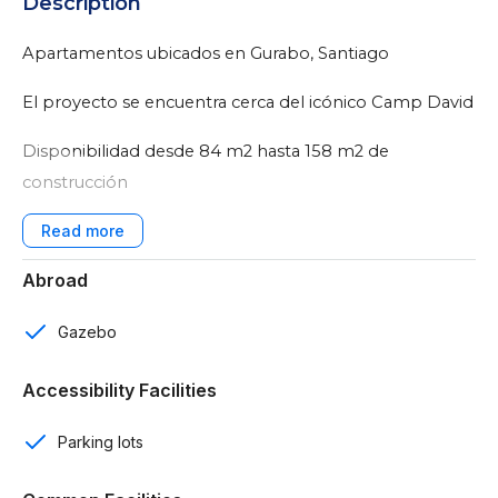
Description
Apartamentos ubicados en Gurabo, Santiago
El proyecto se encuentra cerca del icónico Camp David
Disponibilidad desde 84 m2 hasta 158 m2 de
construcción
Caracteristicas:
Abroad
2 y 3 rooms
2 baños
Gazebo
Baño de visitas
Accessibility Facilities
1 y 2 parqueos
Parking lots
Sala