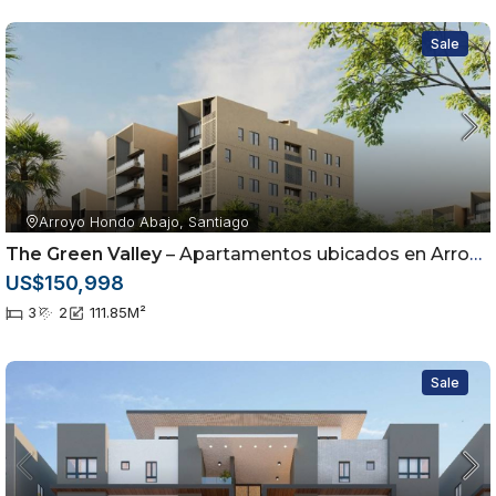
Sale
Arroyo Hondo Abajo, Santiago
The Green Valley
– Apartamentos ubicados en Arroyo Hondo Abajo, Santiago de los Caballeros
US$150,998
3
2
111.85
M²
Sale