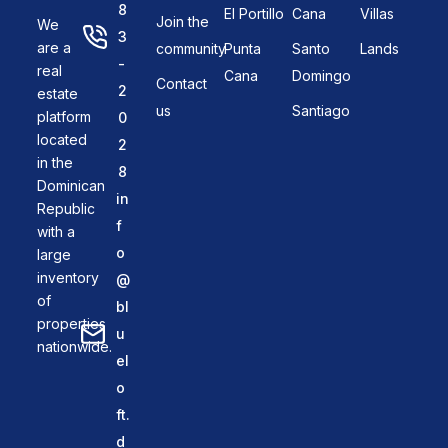
8
El Portillo
Cana
Villas
Join the
We
3
are a
community
Punta
Santo
Lands
-
real
Cana
Domingo
Contact
2
estate
us
Santiago
platform
0
located
2
in the
8
Dominican
in
Republic
f
with a
o
large
inventory
@
of
bl
properties
u
nationwide.
el
o
ft.
d