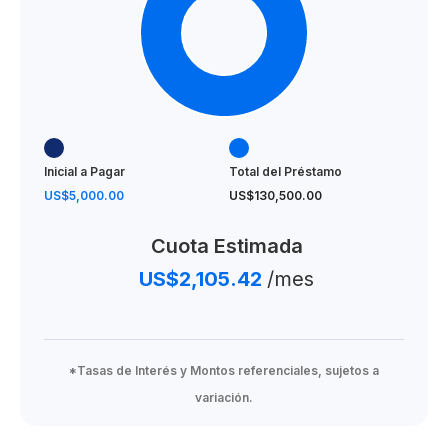
Amenidades:
Área social
Terminaciones:
Madera preciosa
Inicial a Pagar
Total del Préstamo
Piso en porcelanato
US$5,000.00
US$130,500.00
Tope de cocina en granito natural
Cuota Estimada
US$2,105.42
/mes
Propiedades listas para entrega
From US$ 135,500
*Tasas de Interés y Montos referenciales, sujetos a
variación.