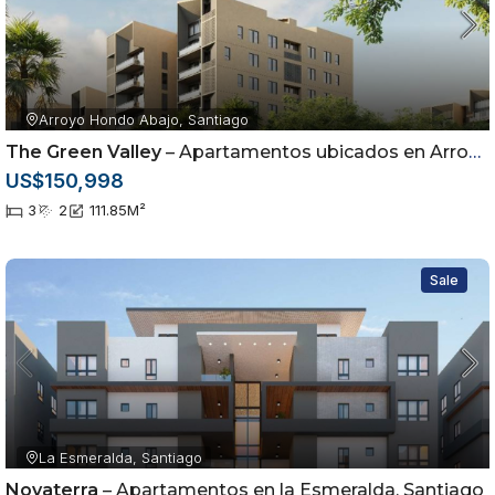
Arroyo Hondo Abajo, Santiago
The Green Valley
– Apartamentos ubicados en Arroyo Hondo Abajo, Santiago de los Caballeros
US$150,998
3
2
111.85
M²
Sale
La Esmeralda, Santiago
Novaterra
– Apartamentos en la Esmeralda, Santiago