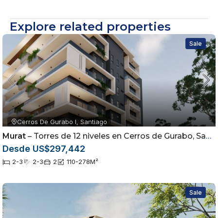
Explore related properties
Sale
Cerros De Gurabo I, Santiago
Murat
– Torres de 12 niveles en Cerros de Gurabo, Santiago
Desde US$297,442
2-3
2-3
2
110-278
M²
Sale