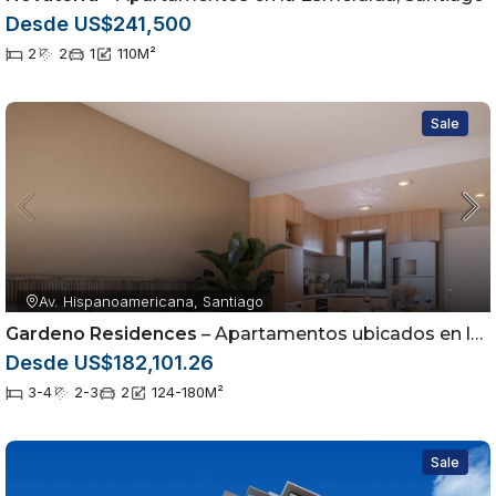
Desde US$241,500
2
2
1
110
M²
Sale
Av. Hispanoamericana, Santiago
Gardeno Residences
– Apartamentos ubicados en la Av. Hispanoamericana dentro del sector Jardínes del Sur
Desde US$182,101.26
3-4
2-3
2
124-180
M²
Sale