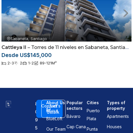
Sabaneta, Santiago
Cattleya II
– Torres de 11 niveles en Sabaneta, Santiago
Desde US$145,000
2-3
2
1-2
89-121
M²
About Us
Popular
Cities
Types of
8
Contact
Let's
sectors
property
About
Puerto
0
us
talk
Bávaro
Apartments
BlueLoft
Plata
9
Cap Cana
Houses
5
Our Team
Punta