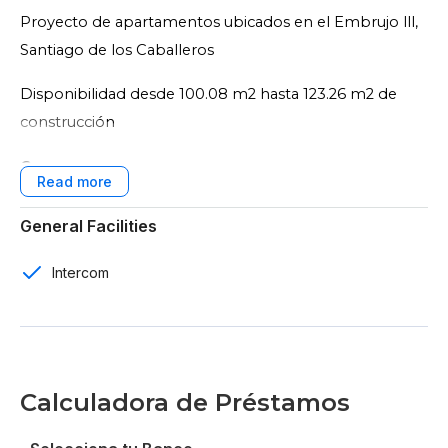
Proyecto de apartamentos ubicados en el Embrujo lll,
Santiago de los Caballeros
Disponibilidad desde 100.08 m2 hasta 123.26 m2 de
construcción
Características:
Edificaciones de 4 niveles
General Facilities
12 apartamentos en total
Intercom
3 rooms
2 baños
1 y 2 parqueos
Calculadora de Préstamos
Sala