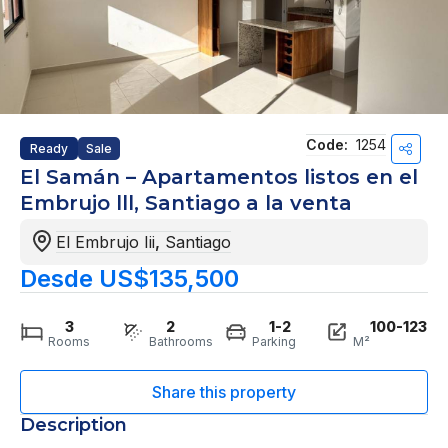
Code:
1254
Ready
Sale
El Samán – Apartamentos listos en el
Embrujo lll, Santiago a la venta
El Embrujo Iii
,
Santiago
Desde US$135,500
3
2
1-2
100-123
Rooms
Bathrooms
Parking
M²
Description