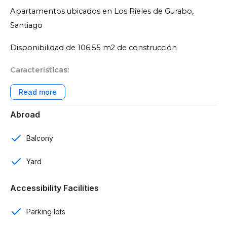
Apartamentos ubicados en Los Rieles de Gurabo,
Santiago
Disponibilidad de 106.55 m2 de construcción
Características:
Edificaciones de 4 niveles
Abroad
3 rooms
2 baños
Balcony
2 parqueos
Yard
Área de lavado
Accessibility Facilities
Sala
Parking lots
Comedor