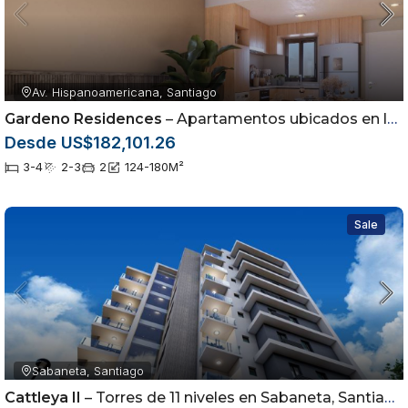
Av. Hispanoamericana, Santiago
Gardeno Residences
– Apartamentos ubicados en la Av. Hispanoamericana dentro del sector Jardínes del Sur
Desde US$182,101.26
3-4
2-3
2
124-180
M²
Sale
Sabaneta, Santiago
Cattleya II
– Torres de 11 niveles en Sabaneta, Santiago