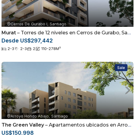
Cerros De Gurabo I, Santiago
Murat
– Torres de 12 niveles en Cerros de Gurabo, Santiago
Desde US$297,442
2-3
2-3
2
110-278
M²
Sale
Arroyo Hondo Abajo, Santiago
The Green Valley
– Apartamentos ubicados en Arroyo Hondo Abajo, Santiago de los Caballeros
US$150,998