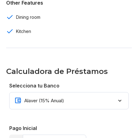
Other Features
Madera preciosa
Dining room
Separación con US$ 2,000
Kitchen
Inicial 25% durante construcción
Entrega Marzo 2024
Precios desde US$ 141,000
Calculadora de Préstamos
Selecciona tu Banco
Pago Inicial