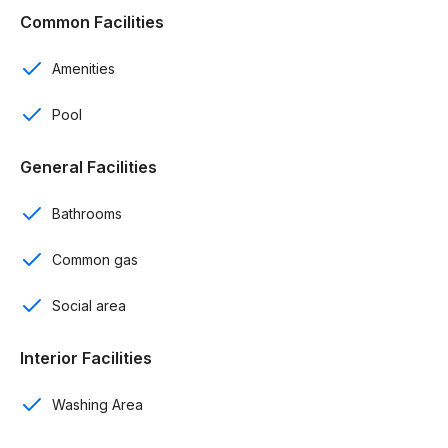
Common Facilities
Cocina
Amenities
Balcón
Pool
Gas común
General Facilities
Primeros niveles con patio
Bathrooms
Últimos niveles tipo PentHouse (189.71 M2)
Common gas
Amenidades:
Piscina
Social area
Área social
Interior Facilities
Terminaciones:
Washing Area
Pisos en porcelanato