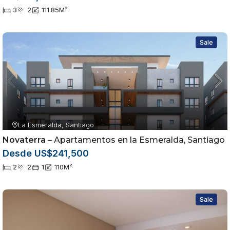
3
2
111.85
M²
Sale
La Esmeralda, Santiago
Novaterra
– Apartamentos en la Esmeralda, Santiago
Desde US$241,500
2
2
1
110
M²
Sale