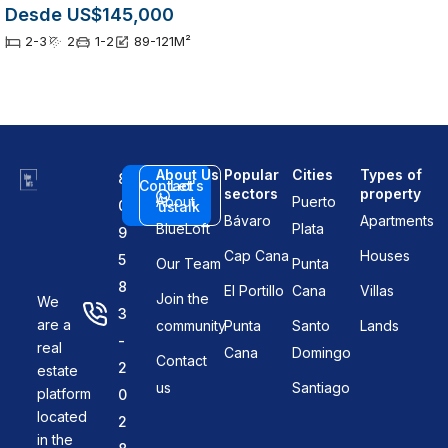
Desde US$145,000
2-3
2
1-2
89-121
M²
About Us
Popular
Cities
Types of
8
Contact
Let's
sectors
property
About
Puerto
0
us
talk
Bávaro
Apartments
BlueLoft
Plata
9
Cap Cana
Houses
5
Our Team
Punta
8
El Portillo
Cana
Villas
Join the
We
3
are a
community
Punta
Santo
Lands
-
real
Cana
Domingo
Contact
2
estate
us
Santiago
platform
0
located
2
in the