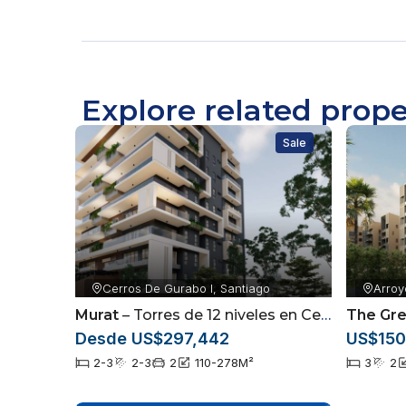
Explore related prope
Sale
Cerros De Gurabo I, Santiago
Arroy
Murat
– Torres de 12 niveles en Cerros de Gurabo, Santiago
The Gre
Desde US$297,442
US$150
2-3
2-3
2
110-278
M²
3
2