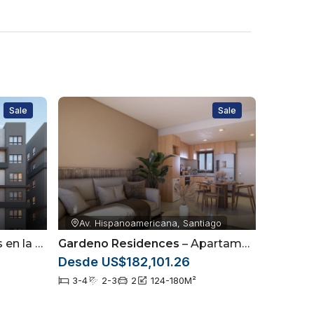
Sale
Sale
Av. Hispanoamericana, Santiago
a, Santiago
Gardeno Residences
– Apartamentos ubicados en la Av. Hispanoamericana dentro del sector Jardínes del Sur
Desde US$182,101.26
3-4
2-3
2
124-180
M²