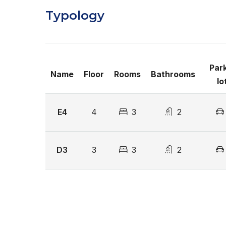
Typology
Piscina
Entrega Diciembre 2024
From US$ 165,000
Par
Name
Floor
Rooms
Bathrooms
lo
E4
4
3
2
D3
3
3
2