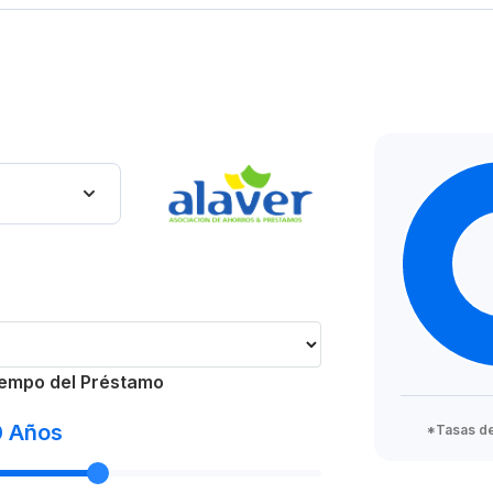
empo del Préstamo
0
Años
*Tasas de 