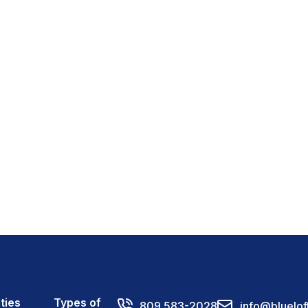
ties
Types of
809 583-2028
info@bluelof