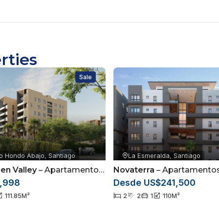
rties
Sale
o Hondo Abajo, Santiago
La Esmeralda, Santiago
en Valley
– Apartamentos ubicados en Arroyo Hondo Abajo, Santiago de los Caballeros
Novaterra
– Apartamentos en la Esmerald
,998
Desde US$241,500
111.85
M²
2
2
1
110
M²