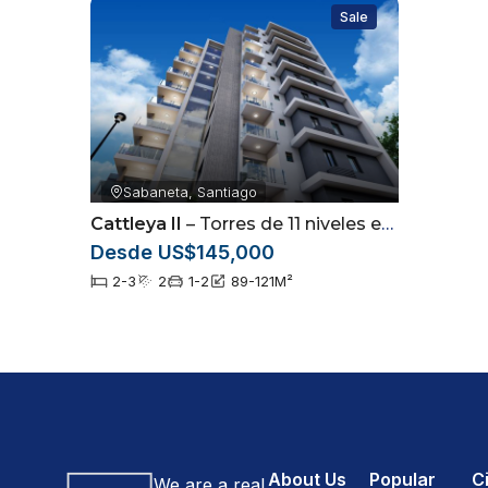
Sale
Sabaneta, Santiago
Cattleya II
– Torres de 11 niveles en Sabaneta, Santiago
Desde US$145,000
2-3
2
1-2
89-121
M²
About Us
Popular
Ci
We are a real