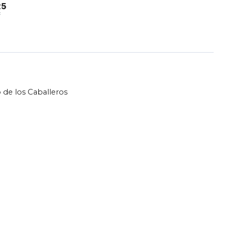
25
²
 de los Caballeros