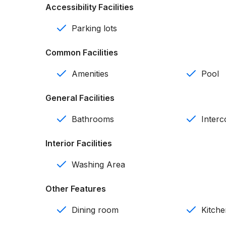
Accessibility Facilities
Sala
Parking lots
Cocina
Common Facilities
Comedor
Amenities
Pool
Área de lavado
General Facilities
Balcón
Bathrooms
Inter
Intercom
Interior Facilities
Seguridad 24/7
Washing Area
Gas centralizado
Other Features
Sistema de cámaras
Dining room
Kitch
Amenidades: