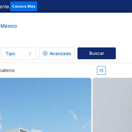
ente.
Conoce Más
t México
Buscar
Avanzado
Tipo
balleros