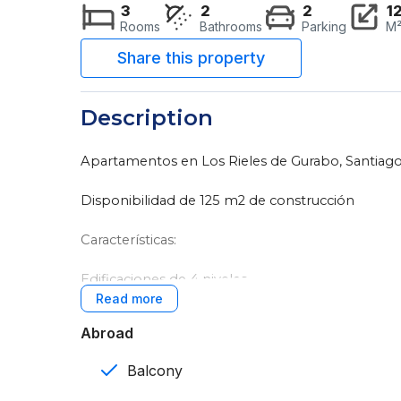
3
2
2
1
Rooms
Bathrooms
Parking
M
Description
Apartamentos en Los Rieles de Gurabo, Santiago
Disponibilidad de 125 m2 de construcción
Características:
Edificaciones de 4 niveles
3 rooms
Abroad
2 baños
Balcony
2 parqueos