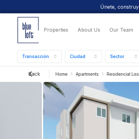
Únete, construye
Properties
About Us
Our Team
Transacción
Ciudad
Sector
Back
Home
Apartments
Residencial Lis