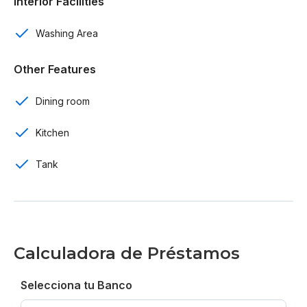
Interior Facilities
Área social
Washing Area
Reserva con US$ 5,000
Other Features
20% durante construcción
Dining room
80% contraentrega
Kitchen
Entrega para Diciembre 2026
Tank
From US$ 143,500
Calculadora de Préstamos
Selecciona tu Banco