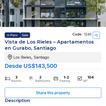
Code:
1240
In Plans
Sale
Vista de Los Rieles – Apartamentos
en Gurabo, Santiago
Los Rieles
,
Santiago
Desde US$143,500
3
2
1-2
104
Rooms
Bathrooms
Parking
M²
Description