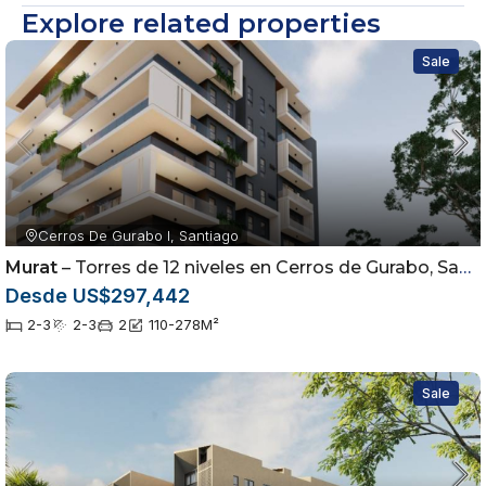
Explore related properties
Sale
Cerros De Gurabo I, Santiago
Murat
– Torres de 12 niveles en Cerros de Gurabo, Santiago
Desde US$297,442
2-3
2-3
2
110-278
M²
Sale