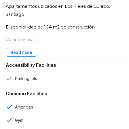
Apartamentos ubicados en Los Rieles de Gurabo,
Santiago
Disponibilidad de 104 m2 de construcción
Caracteristicas:
Edificaciones de 4 niveles
Accessibility Facilities
3 rooms
2 baños
Parking lots
1 y 2 parqueos
Common Facilities
Sala
Amenities
Cocina
Gym
Comedor