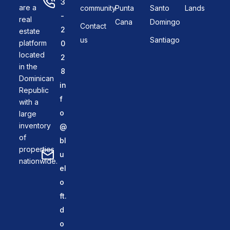
3
are a
community
Punta
Santo
Lands
-
real
Cana
Domingo
Contact
2
estate
us
Santiago
platform
0
located
2
in the
8
Dominican
in
Republic
f
with a
o
large
inventory
@
of
bl
properties
u
nationwide.
el
o
ft.
d
o