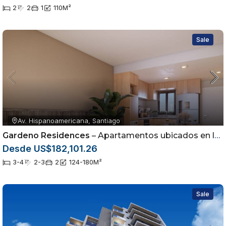
2
2
1
110
M²
Sale
Av. Hispanoamericana, Santiago
Gardeno Residences
– Apartamentos ubicados en la Av. Hispanoamericana dentro del sector Jardínes del Sur
Desde US$182,101.26
3-4
2-3
2
124-180
M²
Sale