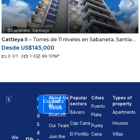
Sabaneta, Santiago
Cattleya II
– Torres de 11 niveles en Sabaneta, Santiago
Desde US$145,000
2-3
2
1-2
89-121
M²
About Us
Popular
Cities
Types of
8
Contact
Let's
sectors
property
About
Puerto
0
us
talk
Bávaro
Apartments
BlueLoft
Plata
9
Cap Cana
Houses
5
Our Team
Punta
8
El Portillo
Cana
Villas
Join the
We