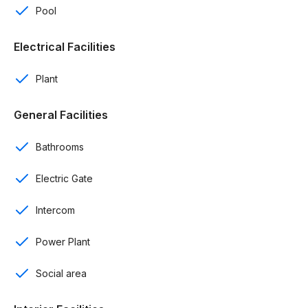
Pool
Área de lavado
Electrical Facilities
Cisterna
Plant
4tos niveles con 30 m2 de derecho a azotea
General Facilities
Porton electrico
Bathrooms
Intercom
Electric Gate
Planta eléctrica para areas sociales
Seguridad 24/7
Intercom
Amenidades:
Power Plant
Piscina
Social area
Gimnasio