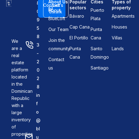
About Us
Popular
Cities
Types of
8
Contact
Let's
sectors
property
About
Puerto
0
us
talk
Bávaro
Apartments
BlueLoft
Plata
9
Cap Cana
Houses
5
Our Team
Punta
8
El Portillo
Cana
Villas
Join the
We
3
are a
community
Punta
Santo
Lands
-
real
Cana
Domingo
Contact
2
estate
us
Santiago
platform
0
located
2
in the
8
Dominican
in
Republic
f
with a
o
large
inventory
@
of
bl
properties
u