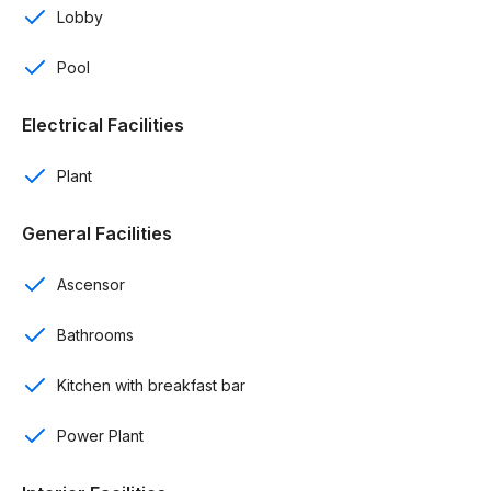
Lobby
Área de lavado
Pool
Balcones aterrazados
Electrical Facilities
Parkings soterrados
Plant
Ascensor
General Facilities
Gas centralizado
Ascensor
Planta electrica
Control de acceso
Bathrooms
Amenidades:
Kitchen with breakfast bar
Gimnasio
Power Plant
Lobby