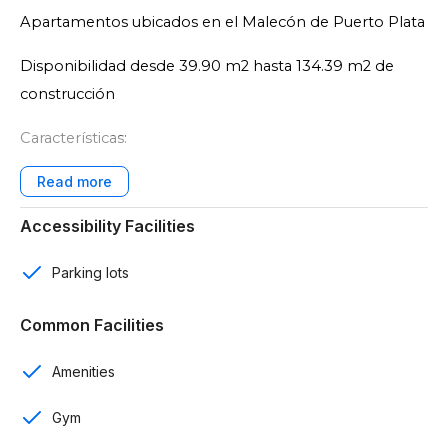
Apartamentos ubicados en el Malecón de Puerto Plata
Disponibilidad desde 39.90 m2 hasta 134.39 m2 de
construcción
Características:
1, 2 y 3 rooms
Accessibility Facilities
1, 2 y 3 baños
Baño de visitas
Parking lots
1 y 2 parqueos por apartamento
Common Facilities
Sala
Amenities
Cocina con desayunador
Gym
Comedor