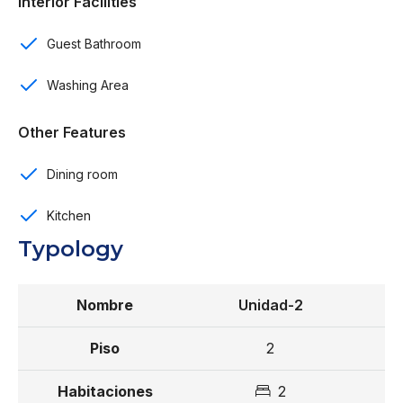
Interior Facilities
Terraza
Guest Bathroom
Piscina para adultos
Washing Area
Área para niños
Other Features
Piscina de niños
Dining room
Reserva con US$ 2,000
Kitchen
Completar el 10% a la firma del contrato
Typology
20% durante construcción
Unidad-2
70% contra entrega
Entrega para enero del 2027
2
2