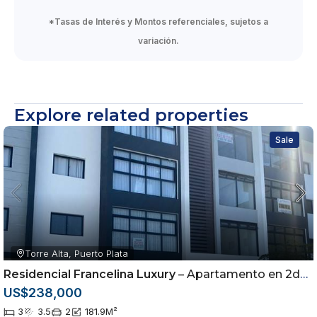
*Tasas de Interés y Montos referenciales, sujetos a
variación.
Explore related properties
Sale
Torre Alta, Puerto Plata
Residencial Francelina Luxury
– Apartamento en 2do nivel ubicado en Urbanización, Torre Alta, Puerto Plata
US$238,000
3
3.5
2
181.9
M²