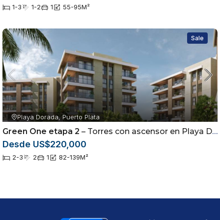
1-3
1-2
1
55-95
M²
Sale
Playa Dorada, Puerto Plata
Green One etapa 2
– Torres con ascensor en Playa Dorada, Puerto Plata
Desde US$220,000
2-3
2
1
82-139
M²