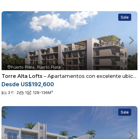
Sale
Puerto Plata, Puerto Plata
Torre Alta Lofts
– Apartamentos con excelente ubicación
Desde US$192,600
3
2
1
128-136
M²
Sale