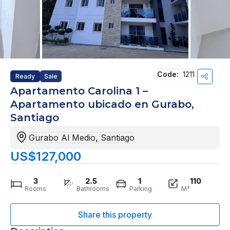
Code:
1211
Ready
Sale
Apartamento Carolina 1 –
Apartamento ubicado en Gurabo,
Santiago
Gurabo Al Medio
,
Santiago
US$127,000
3
2.5
1
110
Rooms
Bathrooms
Parking
M²