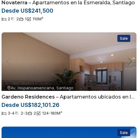
Novaterra
– Apartamentos en la Esmeralda, Santiago
Desde US$241,500
2
2
1
110
M²
Sale
Av. Hispanoamericana, Santiago
Gardeno Residences
– Apartamentos ubicados en la Av. Hispanoamericana dentro del sector Jardínes del Sur
Desde US$182,101.26
3-4
2-3
2
124-180
M²
Sale