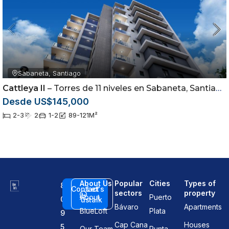
Sabaneta, Santiago
Cattleya II
– Torres de 11 niveles en Sabaneta, Santiago
Desde US$145,000
2-3
2
1-2
89-121
M²
About Us
Popular
Cities
Types of
8
Contact
Let's
sectors
property
About
Puerto
0
us
talk
Bávaro
Apartments
BlueLoft
Plata
9
Cap Cana
Houses
5
Our Team
Punta