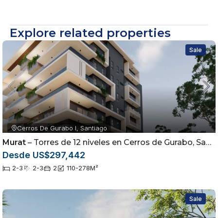
Explore related properties
Sale
Cerros De Gurabo I, Santiago
Murat
– Torres de 12 niveles en Cerros de Gurabo, Santiago
Desde US$297,442
2-3
2-3
2
110-278
M²
Sale