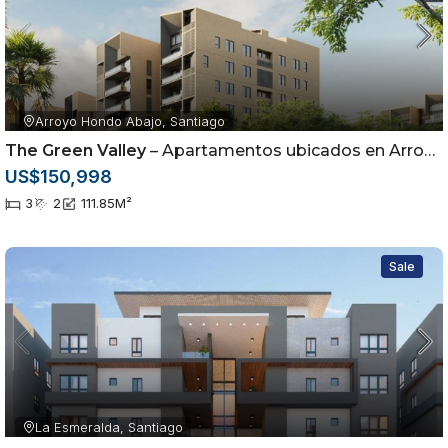
Arroyo Hondo Abajo, Santiago
The Green Valley
– Apartamentos ubicados en Arroyo Hondo Abajo, Santiago de los Caballeros
US$150,998
3
2
111.85
M²
Sale
La Esmeralda, Santiago