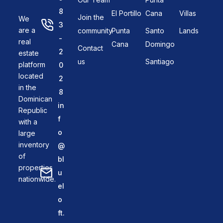
8
El Portillo
Cana
Villas
Join the
We
3
are a
community
Punta
Santo
Lands
-
real
Cana
Domingo
Contact
2
estate
us
Santiago
platform
0
located
2
in the
8
Dominican
in
Republic
f
with a
o
large
inventory
@
of
bl
properties
u
nationwide.
el
o
ft.