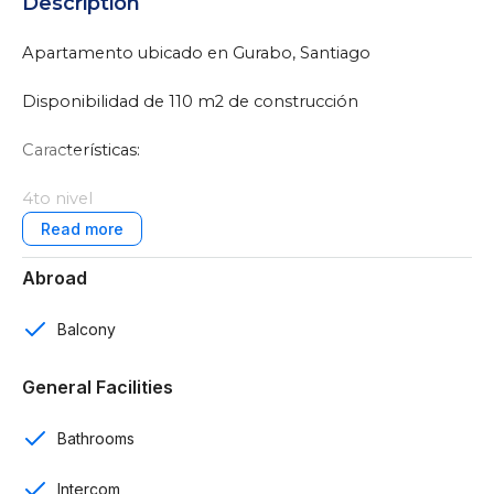
Description
Apartamento ubicado en Gurabo, Santiago
Disponibilidad de 110 m2 de construcción
Características:
4to nivel
3 rooms
Abroad
2 baños
Balcony
1 parqueo
General Facilities
Sala
Bathrooms
Cocina
Desayunador
Intercom