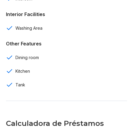
Comedor
Interior Facilities
Área de lavado
Washing Area
Cisterna
Other Features
Intercom
Dining room
Calentador
Kitchen
Balcón
Tank
Seguridad 24/7
Propiedad lista para entrega
Por US$ 127,000
Calculadora de Préstamos