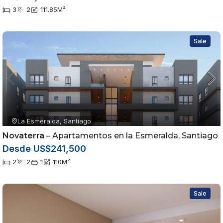
3
2
111.85
M²
Sale
La Esmeralda, Santiago
Novaterra
– Apartamentos en la Esmeralda, Santiago
Desde US$241,500
2
2
1
110
M²
Sale