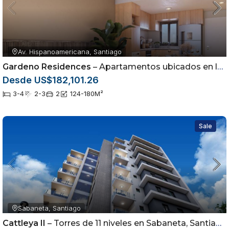
Av. Hispanoamericana, Santiago
Gardeno Residences
– Apartamentos ubicados en la Av. Hispanoamericana dentro del sector Jardínes del Sur
Desde US$182,101.26
3-4
2-3
2
124-180
M²
Sale
Sabaneta, Santiago
Cattleya II
– Torres de 11 niveles en Sabaneta, Santiago