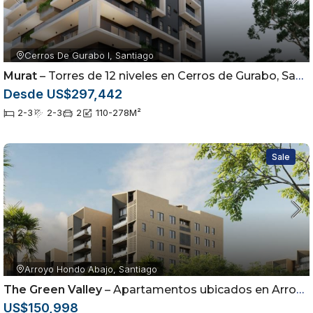
Cerros De Gurabo I, Santiago
Murat
– Torres de 12 niveles en Cerros de Gurabo, Santiago
Desde US$297,442
2-3
2-3
2
110-278
M²
Sale
Arroyo Hondo Abajo, Santiago
The Green Valley
– Apartamentos ubicados en Arroyo Hondo Abajo, Santiago de los Caballeros
US$150,998