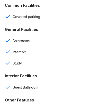
Common Facilities
Comedor
Covered parking
Terraza
General Facilities
Estudio
Bathrooms
Balcón
Intercom
Intercom
Study
Cisterna
Calentador
Interior Facilities
Control de acceso
Guest Bathroom
Terminaciones:
Other Features
Roble brasileño