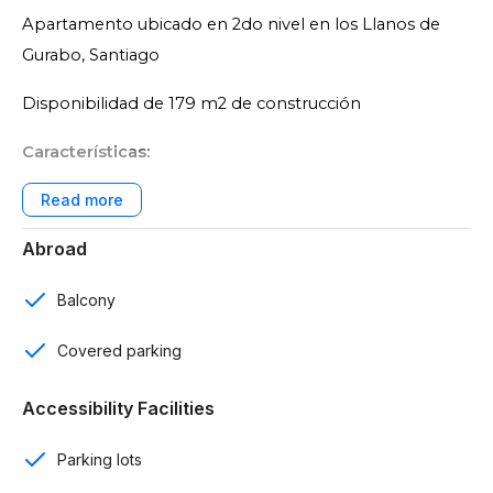
Apartamento ubicado en 2do nivel en los Llanos de
Gurabo, Santiago
Disponibilidad de 179 m2 de construcción
Características:
3 rooms
Abroad
2 baños
Baño de visitas
Balcony
2 parqueos techados
Covered parking
Sala
Accessibility Facilities
Cocina
Parking lots
Desayunador