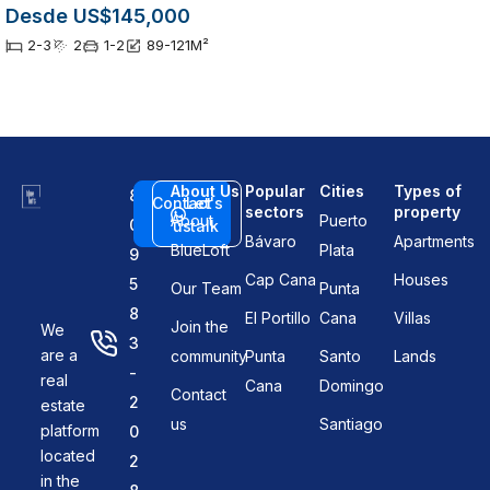
Desde US$145,000
2-3
2
1-2
89-121
M²
About Us
Popular
Cities
Types of
8
Contact
Let's
sectors
property
About
Puerto
0
us
talk
Bávaro
Apartments
BlueLoft
Plata
9
Cap Cana
Houses
5
Our Team
Punta
8
El Portillo
Cana
Villas
Join the
We
3
are a
community
Punta
Santo
Lands
-
real
Cana
Domingo
Contact
2
estate
us
Santiago
platform
0
located
2
in the