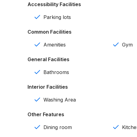
Accessibility Facilities
Cocina
Parking lots
Comedor
Common Facilities
Área de lavado
Amenities
Gym
Balcón
General Facilities
Parking de visitas
Bathrooms
Control de acceso
Interior Facilities
Amenidades:
Washing Area
Piscina
Other Features
Gazebo
Dining room
Kitch
Gimnasio