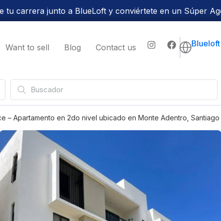
 tu carrera junto a BlueLoft y conviértete en un Súper Ag
Bluelof
Want to sell
Blog
Contact us
e – Apartamento en 2do nivel ubicado en Monte Adentro, Santiago