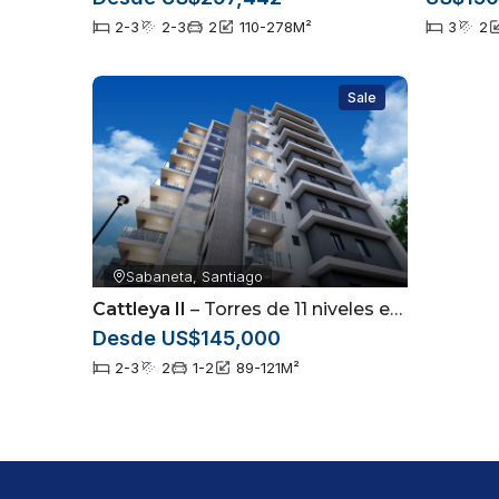
2-3
2-3
2
110-278
M²
3
2
Sale
Sabaneta, Santiago
Cattleya II
– Torres de 11 niveles en Sabaneta, Santiago
Desde US$145,000
2-3
2
1-2
89-121
M²