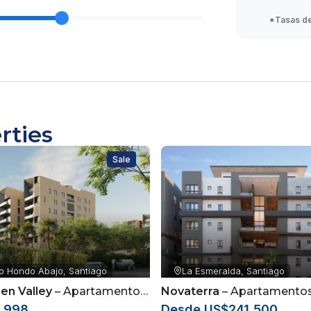
*Tasas de 
rties
Sale
o Hondo Abajo, Santiago
La Esmeralda, Santiago
en Valley
– Apartamentos ubicados en Arroyo Hondo Abajo, Santiago de los Caballeros
Novaterra
– Apartamentos en la Esmerald
,998
Desde US$241,500