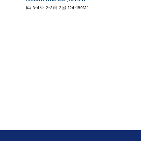
3-4
2-3
2
124-180
M²