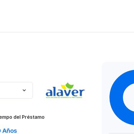
empo del Préstamo
0
Años