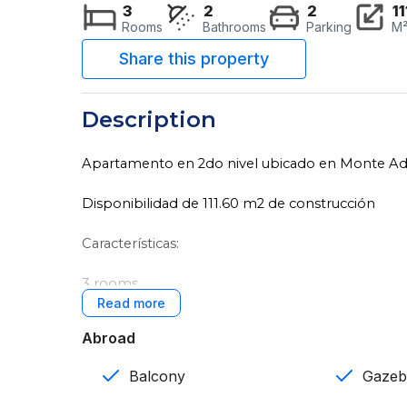
3
2
2
11
Rooms
Bathrooms
Parking
M
Description
Apartamento en 2do nivel ubicado en Monte Ad
Disponibilidad de 111.60 m2 de construcción
Características:
3 rooms
2 baños
Abroad
2 parqueos
Balcony
Gaze
Sala