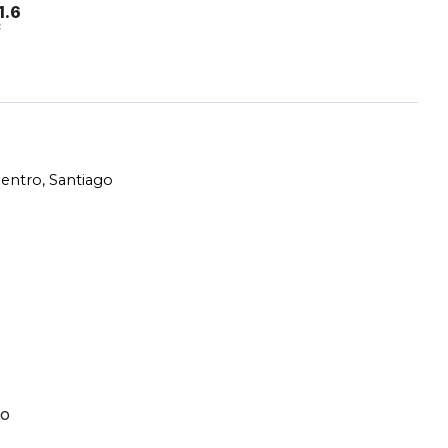
1.6
²
entro, Santiago
bo