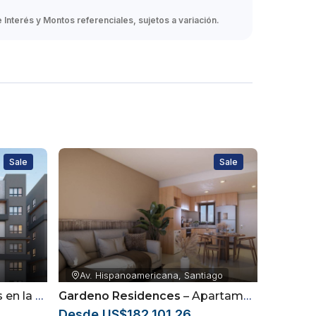
Interés y Montos referenciales, sujetos a variación.
Sale
Sale
Av. Hispanoamericana, Santiago
a, Santiago
Gardeno Residences
– Apartamentos ubicados en la Av. Hispanoamericana dentro del sector Jardínes del Sur
Desde US$182,101.26