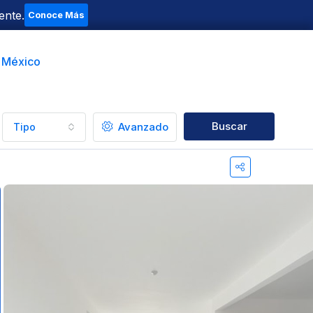
ente.
Conoce Más
t México
Buscar
Avanzado
Tipo