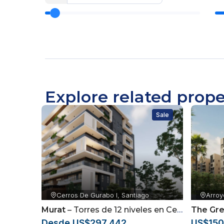
Explore related prope
Sale
Cerros De Gurabo I, Santiago
Arroy
Murat
– Torres de 12 niveles en Cerros de Gurabo, Santiago
The Gre
Desde US$297,442
US$150