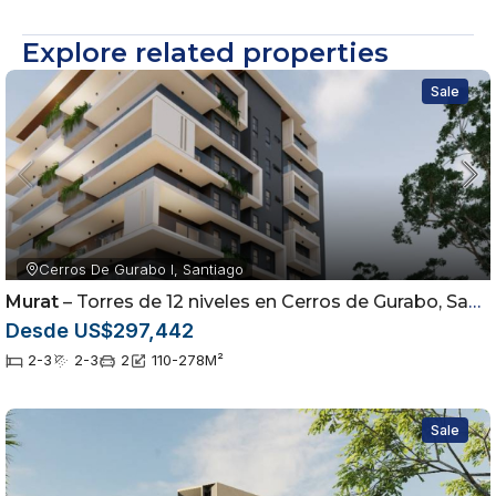
Explore related properties
Sale
Cerros De Gurabo I, Santiago
Murat
– Torres de 12 niveles en Cerros de Gurabo, Santiago
Desde US$297,442
2-3
2-3
2
110-278
M²
Sale