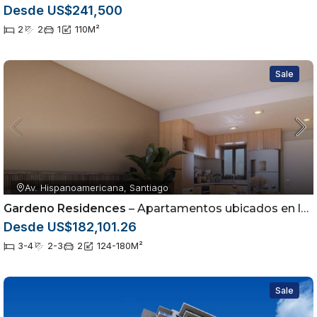
Desde US$241,500
2
2
1
110
M²
Sale
Av. Hispanoamericana, Santiago
Gardeno Residences
– Apartamentos ubicados en la Av. Hispanoamericana dentro del sector Jardínes del Sur
Desde US$182,101.26
3-4
2-3
2
124-180
M²
Sale