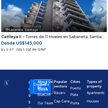
Sabaneta, Santiago
Cattleya II
– Torres de 11 niveles en Sabaneta, Santiago
Desde US$145,000
2-3
2
1-2
89-121
M²
About Us
Popular
Cities
Types of
8
Contact
Let's
sectors
property
About
Puerto
0
us
talk
Bávaro
Apartments
BlueLoft
Plata
9
Cap Cana
Houses
5
Our Team
Punta