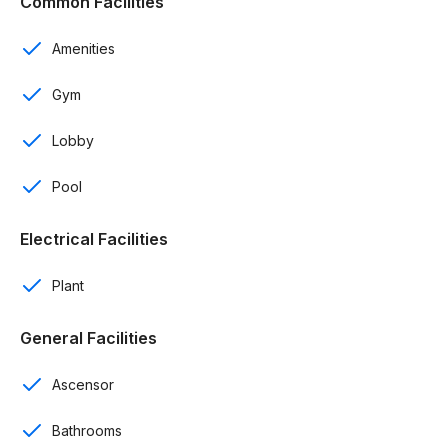
Common Facilities
Balcón
Amenities
Cisterna
Gym
Ascensor
Lobby
Planta eléctrica
Pool
Seguridad 24/7
Electrical Facilities
Amenidades:
Plant
Piscina
General Facilities
Gimnasio
Ascensor
Área social
Bathrooms
Lobby