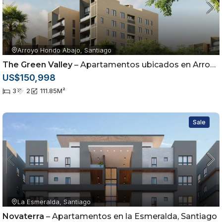
Arroyo Hondo Abajo, Santiago
The Green Valley
– Apartamentos ubicados en Arroyo Hondo Abajo, Santiago de los Caballeros
US$150,998
3
2
111.85
M²
Sale
La Esmeralda, Santiago
Novaterra
– Apartamentos en la Esmeralda, Santiago