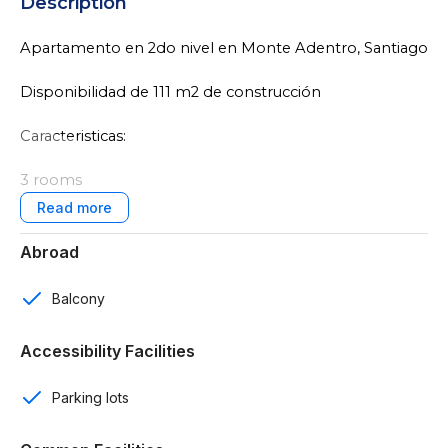
Description
Apartamento en 2do nivel en Monte Adentro, Santiago
Disponibilidad de 111 m2 de construcción
Caracteristicas:
3 rooms
2 baños
Abroad
2 parqueos
Balcony
Parkings de visitas
Accessibility Facilities
Cocina
Parking lots
Sala
Comedor