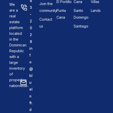
8
El Portillo
Cana
Villas
Join the
We
3
are a
community
Punta
Santo
Lands
-
real
Cana
Domingo
Contact
2
estate
us
Santiago
platform
0
located
2
in the
8
Dominican
in
Republic
f
with a
o
large
inventory
@
of
bl
properties
u
nationwide.
el
o
ft.
d