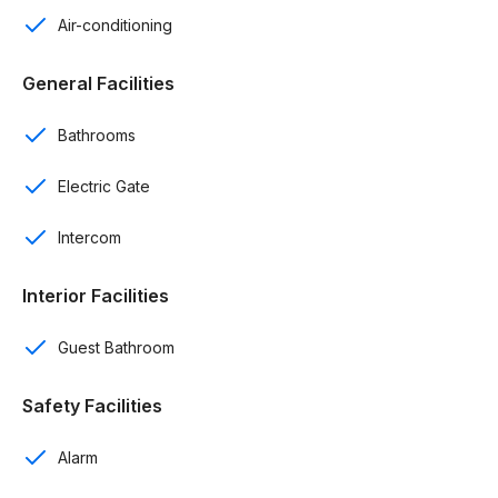
Isla
Air-conditioning
Balcón
General Facilities
Intercom
Bathrooms
Cámaras instaladas
Electric Gate
Sistema de alarma interno
Intercom
Portón eléctrico
Interior Facilities
Hierros en balcón y ventana
Guest Bathroom
Terminación:
Safety Facilities
Madera en roble
Preinstalación de aire acondicionado
Alarm