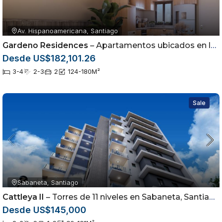
Av. Hispanoamericana, Santiago
Gardeno Residences
– Apartamentos ubicados en la Av. Hispanoamericana dentro del sector Jardínes del Sur
Desde US$182,101.26
3-4
2-3
2
124-180
M²
Sale
Sabaneta, Santiago
Cattleya II
– Torres de 11 niveles en Sabaneta, Santiago
Desde US$145,000