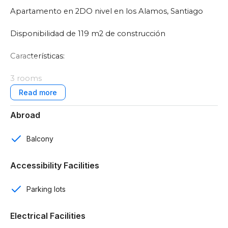
Apartamento en 2DO nivel en los Alamos, Santiago
Disponibilidad de 119 m2 de construcción
Características:
3 rooms
2 baños
Abroad
2 parqueos
Balcony
Baño de visitas
Accessibility Facilities
Habitación de servicio
Parking lots
Sala
Cocina con estufa incluida
Electrical Facilities