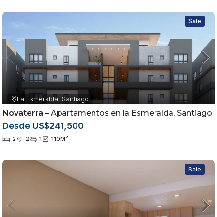
Sale
La Esmeralda, Santiago
Novaterra
– Apartamentos en la Esmeralda, Santiago
Desde US$241,500
2
2
1
110
M²
Sale