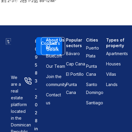
2-3
2
1-2
89-121
M²
About Us
Popular
Cities
Types of
8
Contact
Let's
sectors
property
About
Puerto
0
us
talk
Bávaro
Apartments
BlueLoft
Plata
9
Cap Cana
Houses
5
Our Team
Punta
8
El Portillo
Cana
Villas
Join the
We
3
are a
community
Punta
Santo
Lands
-
real
Cana
Domingo
Contact
2
estate
us
Santiago
platform
0
located
2
in the
8
Dominican
in
Republic