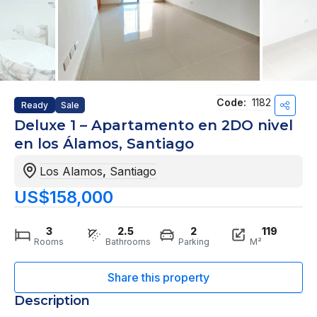
Code:
1182
Ready
Sale
Deluxe 1 – Apartamento en 2DO nivel
en los Álamos, Santiago
Los Alamos
,
Santiago
US$158,000
3
2.5
2
119
Rooms
Bathrooms
Parking
M²
Description