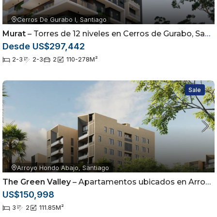
Cerros De Gurabo I, Santiago
Murat
– Torres de 12 niveles en Cerros de Gurabo, Santiago
Desde US$297,442
2-3
2-3
2
110-278
M²
Sale
Arroyo Hondo Abajo, Santiago
The Green Valley
– Apartamentos ubicados en Arroyo Hondo Abajo, Santiago de los Caballeros
US$150,998
3
2
111.85
M²