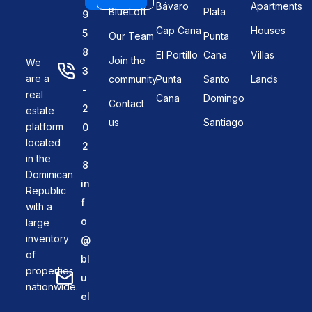
Bávaro
Apartments
BlueLoft
Plata
9
Cap Cana
Houses
5
Our Team
Punta
8
El Portillo
Cana
Villas
Join the
We
3
are a
community
Punta
Santo
Lands
-
real
Cana
Domingo
Contact
2
estate
us
Santiago
platform
0
located
2
in the
8
Dominican
in
Republic
f
with a
o
large
inventory
@
of
bl
properties
u
nationwide.
el