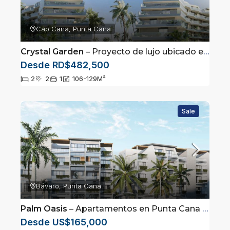
Cap Cana, Punta Cana
Crystal Garden
– Proyecto de lujo ubicado en Cap Cana, Punta Cana
Desde RD$482,500
2
2
1
106-129
M²
Sale
Bávaro, Punta Cana
Palm Oasis
– Apartamentos en Punta Cana cercanos a la playa
Desde US$165,000