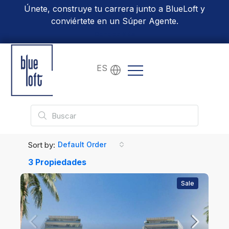
Únete, construye tu carrera junto a BlueLoft y
conviértete en un Súper Agente.
Conoce Más
ES
Sort by:
Default Order
3 Propiedades
Sale