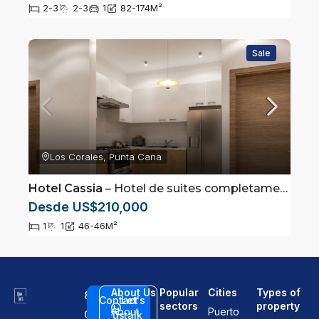
2-3
2-3
1
82-174
M²
Sale
Los Corales, Punta Cana
Hotel Cassia
– Hotel de suites completamente amuebladas ubicadas en Los Corales, Punta Cana
Desde US$210,000
1
1
46-46
M²
About Us
Popular
Cities
Types of
8
Contact
Let's
sectors
property
About
Puerto
0
us
talk