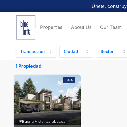
Únete, construye
Properties
About Us
Our Team
Transacción
Ciudad
Sector
1 Propiedad
Sale
Buena Vista, Jarabacoa