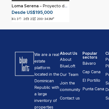
Loma Serena
– Proyecto de Villas Residenciales en Jarabacoa
Desde US$195,000
3
2
2
200-343
M²
About Us
Popular
Ci
We are a real
sectors
About
P
estate
Bávaro
BlueLoft
Pl
platform
Cap Cana
located in the
Our Team
P
El Portillo
Dominican
Join the
S
Republic with
Punta Cana
community
D
a large
Contact us
S
inventory of
properties