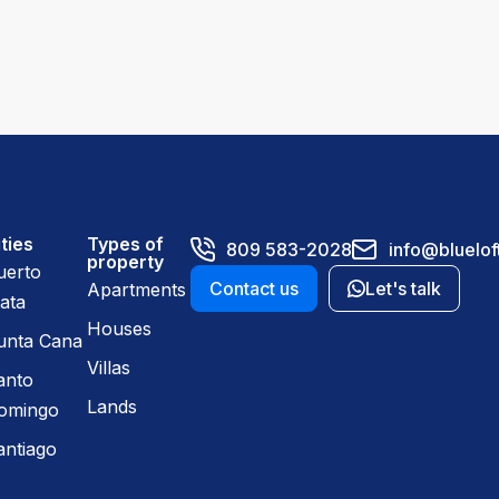
ties
Types of
809 583-2028
info@bluelof
property
uerto
Contact us
Let's talk
Apartments
ata
Houses
unta Cana
Villas
anto
Lands
omingo
antiago