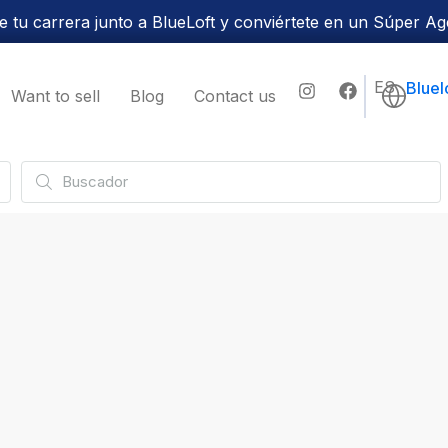
 tu carrera junto a BlueLoft y conviértete en un Súper Ag
ES
Bluel
Want to sell
Blog
Contact us