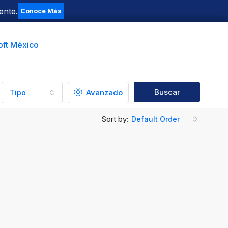
ente.
Conoce Más
oft México
Buscar
Avanzado
Tipo
Sort by:
Default Order