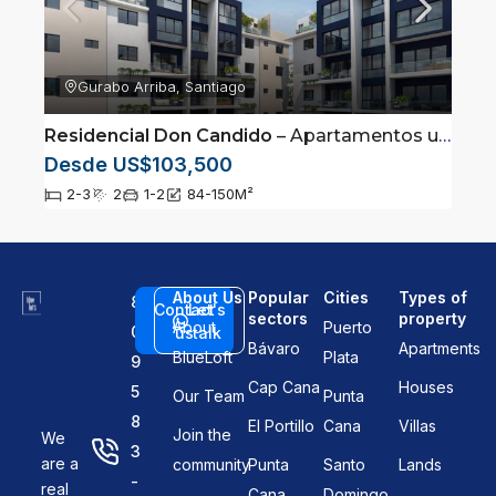
Gurabo Arriba, Santiago
Residencial Don Candido
– Apartamentos ubicados en Gurabo, Santiago
Desde US$103,500
2-3
2
1-2
84-150
M²
About Us
Popular
Cities
Types of
8
Contact
Let's
sectors
property
About
Puerto
0
us
talk
Bávaro
Apartments
BlueLoft
Plata
9
Cap Cana
Houses
5
Our Team
Punta
8
El Portillo
Cana
Villas
Join the
We
3
are a
community
Punta
Santo
Lands
-
real
Cana
Domingo