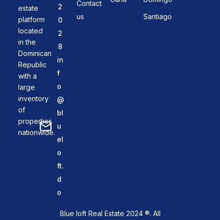
Contact
2
estate
us
Santiago
platform
0
located
2
in the
8
Dominican
in
Republic
f
with a
o
large
inventory
@
of
bl
properties
u
nationwide.
el
o
ft.
d
o
Blue loft Real Estate 2024 ®. All