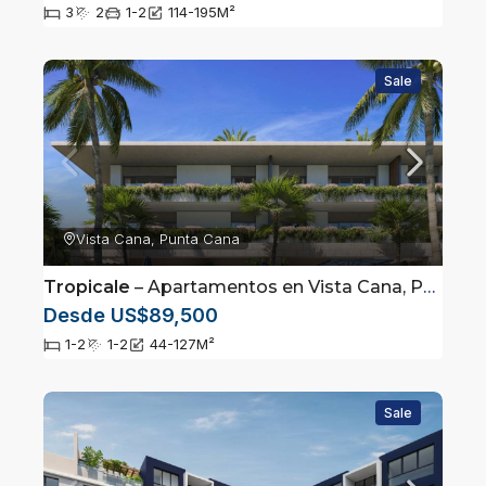
3
2
1-2
114-195
M²
Sale
Vista Cana, Punta Cana
Tropicale
– Apartamentos en Vista Cana, Punta Cana
Desde US$89,500
1-2
1-2
44-127
M²
Sale