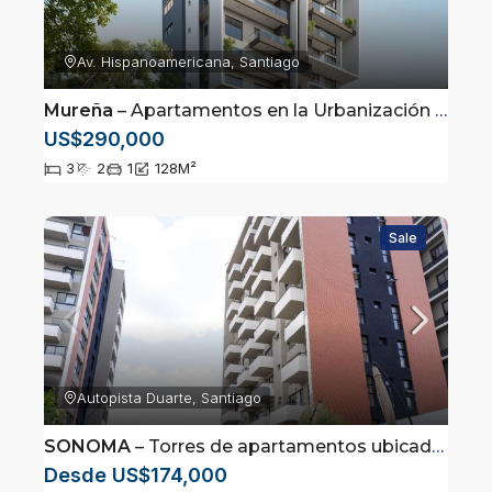
Av. Hispanoamericana, Santiago
Mureña
– Apartamentos en la Urbanización Thomen, Santiago
US$290,000
3
2
1
128
M²
Sale
Autopista Duarte, Santiago
SONOMA
– Torres de apartamentos ubicados en Santiago
Desde US$174,000