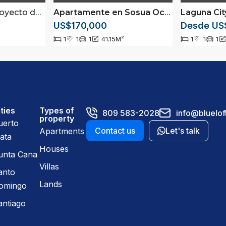
 en la comunidad cerrada de Perla Marina, Puerto Plata
Apartamente en Sosua Ocea Village
Laguna Cit
– Ap
US$170,000
Desde US
1
1
1
41.15
M²
1
1
1
ties
Types of
809 583-2028
info@bluelof
property
uerto
Contact us
Let's talk
Apartments
ata
Houses
unta Cana
Villas
anto
Lands
omingo
antiago