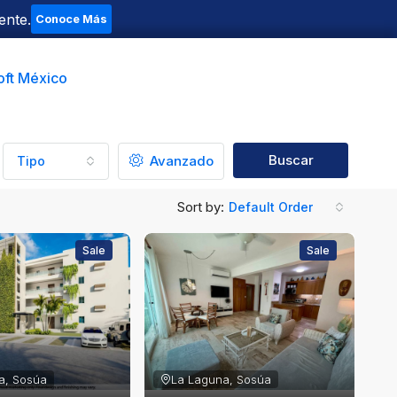
ente.
Conoce Más
oft México
Buscar
Avanzado
Tipo
Sort by:
Default Order
Sale
Sale
a, Sosúa
La Laguna, Sosúa