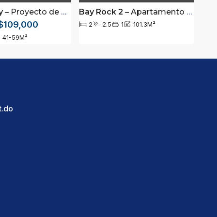
y
artamento a pasos de la playa en Sosua, Puerto Plata
– Proyecto de apartamentos ubicado en Sosúa, Puerto Plata
Bay Rock 2
– Apartamento COMPLETAMENTE AMUEBLADO en Primera línea de Playa Laguna entre Sosúa y Cabarete
$109,000
2
2.5
1
101.3
M²
41-59
M²
t.do