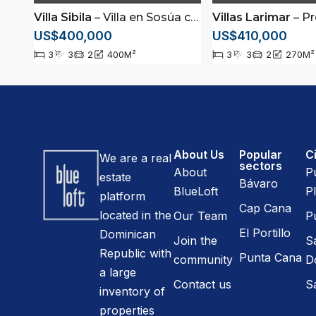
Villa Sibila
– Villa en Sosúa con piscina a la venta a pocos minutos de playa
Villas Larimar
– Proyecto de villas ubicada
US$400,000
US$410,000
3
3
2
400
M²
3
3
2
270
M²
About Us
Popular
Ci
We are a real
sectors
About
P
estate
Bávaro
BlueLoft
Pl
platform
Cap Cana
located in the
Our Team
P
El Portillo
Dominican
Join the
S
Republic with
Punta Cana
community
D
a large
Contact us
S
inventory of
properties