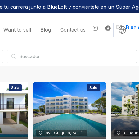
 tu carrera junto a BlueLoft y conviértete en un Súper Ag
ES
Bluel
Want to sell
Blog
Contact us
Sale
Sale
Playa Chiquita, Sosúa
La Lagun