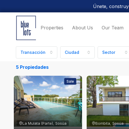
Únete, construye
Properties
About Us
Our Team
Transacción
Ciudad
Sector
5 Propiedades
Sale
La Mulata (Parte), Sosúa
Bombita, Sosúa