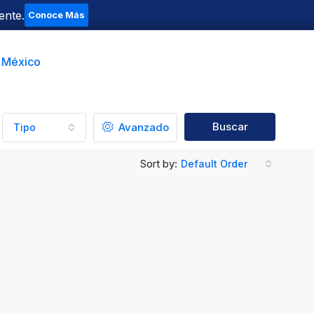
ente.
Conoce Más
t México
Buscar
Avanzado
Tipo
Sort by:
Default Order