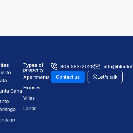
ties
Types of
809 583-2028
info@bluelof
property
uerto
Contact us
Let's talk
Apartments
ata
Houses
unta Cana
Villas
anto
Lands
omingo
antiago