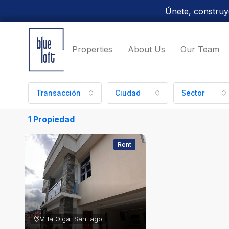
Únete, construye
Properties
About Us
Our Team
Transacción
Ciudad
Sector
1 Propiedad
Rent
Villa Olga, Santiago