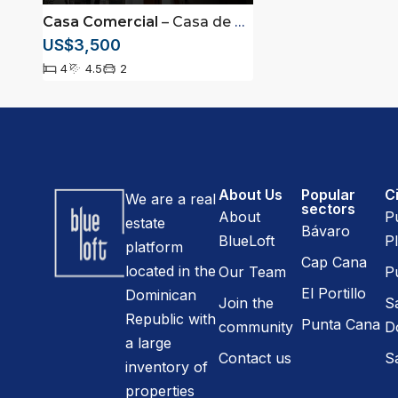
Casa Comercial
– Casa de 3 niveles en renta ubicada en Villa Olga, Santiago
US$3,500
4
4.5
2
About Us
Popular
Ci
We are a real
sectors
About
P
estate
Bávaro
BlueLoft
Pl
platform
Cap Cana
located in the
Our Team
P
El Portillo
Dominican
Join the
S
Republic with
Punta Cana
community
D
a large
Contact us
S
inventory of
properties