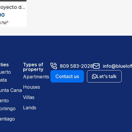
s ubicado en Santo Domingo Este próximo Avenida ecológica
00
47
M²
ties
Types of
809 583-2028
info@bluelof
property
uerto
Contact us
Let's talk
Apartments
ata
Houses
unta Cana
Villas
anto
Lands
omingo
antiago