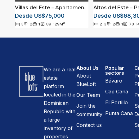
Villas del Este
– Apartamentos aplicables para Bono primera vivienda en Santo Domingo Este
Altos del Este
– Proyecto de apartamento
Desde US$75,000
Desde US$68,3
3
2
1
89-129
M²
2-3
2
1
70-1
About Us
Popular
Ci
We are a real
sectors
About
P
estate
Bávaro
BlueLoft
Pl
platform
Cap Cana
located in the
Our Team
P
El Portillo
Dominican
Join the
S
Republic with
Punta Cana
community
D
a large
Contact us
S
inventory of
properties