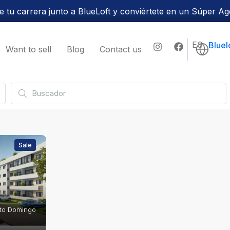
 tu carrera junto a BlueLoft y conviértete en un Súper Ag
ES
Bluel
Want to sell
Blog
Contact us
Sale
nto Domingo 