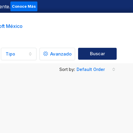
ente.
Conoce Más
oft México
Buscar
Avanzado
Tipo
Sort by:
Default Order