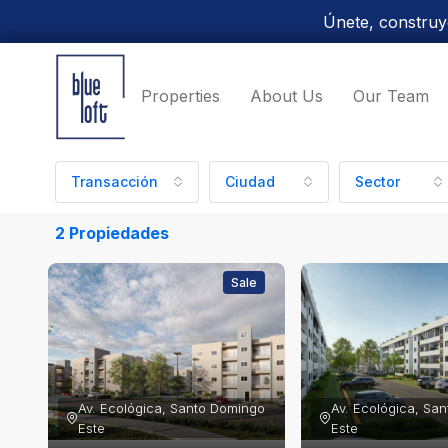
Únete, construye
Properties
About Us
Our Team
Transacción
Ciudad
Sector
2 Propiedades
Sale
Av. Ecológica, Santo Domingo 
Av. Ecológica, Sa
Este
Este